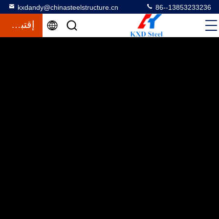
kxdandy@chinasteelstructure.cn
86--13853233236
إقتباس