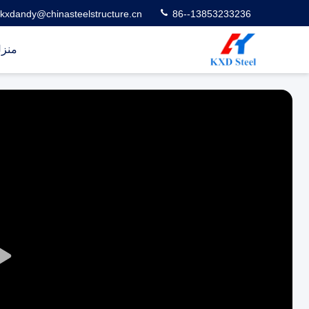
kxdandy@chinasteelstructure.cn
86--13853233236
منز