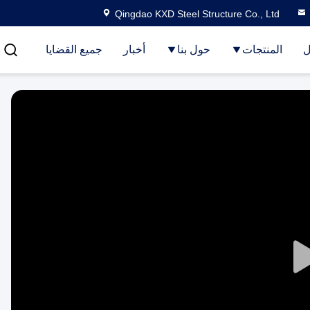
Qingdao KXD Steel Structure Co., Ltd
ل
المنتجات
حول بنا
أخبار
جميع القضايا
Play
Video