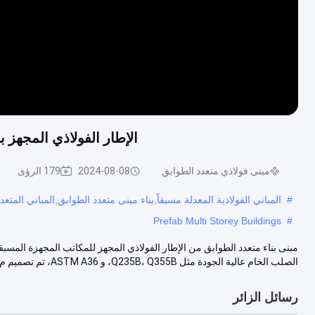
الإطار الفولاذي المجهز
مبنى فولاذي متعدد الطوابق
2024-08-08
179 الرؤى
#
المباني الفولاذية المعدلة مسبقاً,بناء مبنى متعدد الطوابق,المباني المتع
Prefab Multi Storey Buildings
#
مبنى بناء متعدد الطوابق من الإطار الفولاذي المجهز للمكاتب المجهزة المس
الصلب الخام عالية الجودة مثل Q235B، Q355B، و ASTM A36، تم تصميم م...
رسائل الزائر