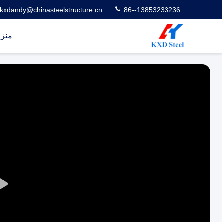
kxdandy@chinasteelstructure.cn
86--13853233236
منز