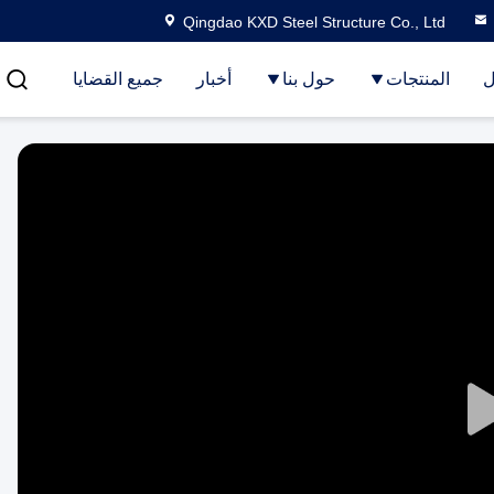
Qingdao KXD Steel Structure Co., Ltd
ل
المنتجات
حول بنا
أخبار
جميع القضايا
Play
Video