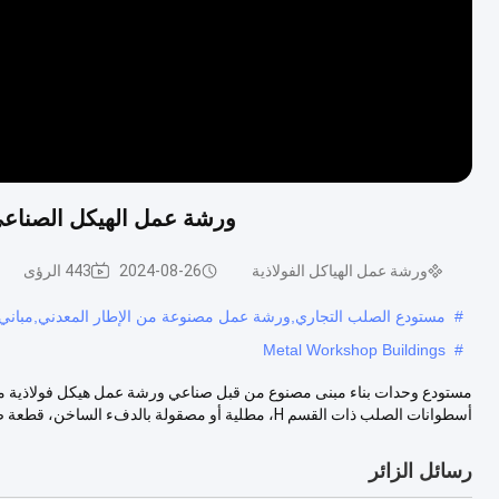
ورشة عمل الهيكل الصناعي 
ورشة عمل الهياكل الفولاذية
2024-08-26
443 الرؤى
#
مستودع الصلب التجاري,ورشة عمل مصنوعة من الإطار المعدني,مباني 
Metal Workshop Buildings
#
مستودع وحدات بناء مبنى مصنوع من قبل صناعي ورشة عمل هيكل فولاذية مصن
أسطوانات الصلب ذات القسم H، مطلية أو مصقولة بالدفء الساخن، قطعة صلبة أو أ...
رسائل الزائر