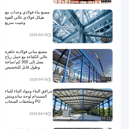
00:24
مصنع بناء فولاذي وحدات مع
هيكل فولاذي عالي القوة
وتثبيت سريع
ورشة عمل الهياكل الفولاذية
2026-04-10
00:18
مصنع مباني فولاذية جاهزة
عالي الكفاءة مع حمل رياح
يصل إلى 300 كم/ساعة
وطول قابل للتخصيص
مستودع الهيكل الصلبي
00:15
2026-04-10
مرافق البناء ومواد البناء للبناء
المستدام لوحة ساندويتش
PU وملحقات السحاب
بناء الهياكل الفولاذية
2025-04-18
00:22