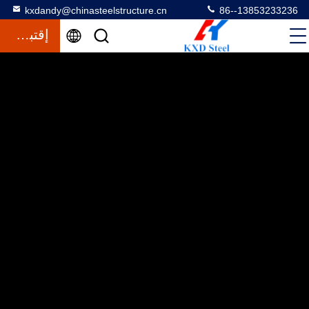
kxdandy@chinasteelstructure.cn
86--13853233236
إقتباس