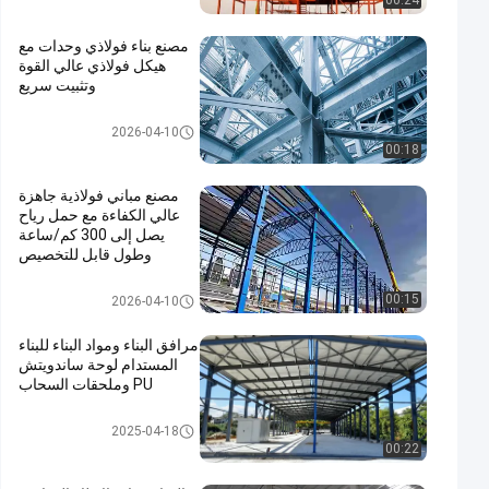
00:24
مصنع بناء فولاذي وحدات مع
هيكل فولاذي عالي القوة
وتثبيت سريع
ورشة عمل الهياكل الفولاذية
2026-04-10
00:18
مصنع مباني فولاذية جاهزة
عالي الكفاءة مع حمل رياح
يصل إلى 300 كم/ساعة
وطول قابل للتخصيص
مستودع الهيكل الصلبي
00:15
2026-04-10
مرافق البناء ومواد البناء للبناء
المستدام لوحة ساندويتش
PU وملحقات السحاب
بناء الهياكل الفولاذية
2025-04-18
00:22