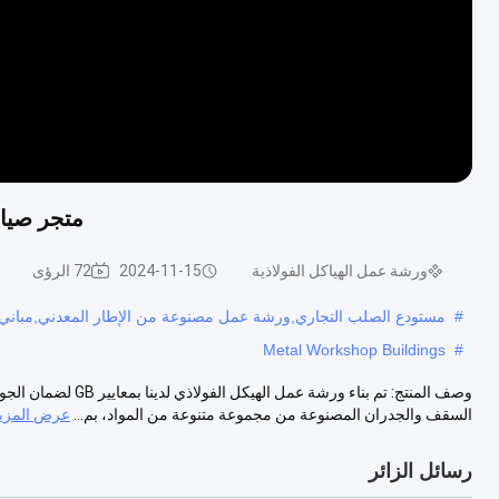
متجر صيان
ورشة عمل الهياكل الفولاذية
2024-11-15
72 الرؤى
#
مستودع الصلب التجاري,ورشة عمل مصنوعة من الإطار المعدني,مباني 
Metal Workshop Buildings
#
وصف المنتج: تم بناء 
السقف والجدران المصنوعة من مجموعة متنوعة من المواد، بم...
عرض المزي
رسائل الزائر