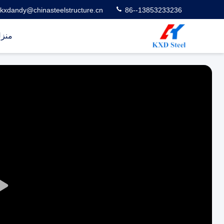
kxdandy@chinasteelstructure.cn
86--13853233236
منز