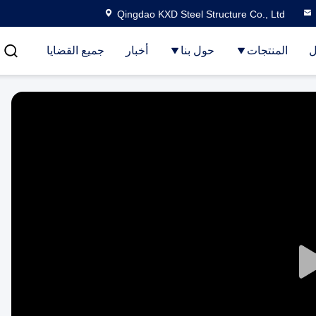
Qingdao KXD Steel Structure Co., Ltd
ل
المنتجات
حول بنا
أخبار
جميع القضايا
Play
Video