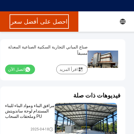
احصل على أفضل سعر
صناع المباني التجارية السكنية الصناعية المعدلة
مسبقاً
اقرأ المزيد
اتصل الآن
فيديوهات ذات صلة
مرافق البناء ومواد البناء للبناء
المستدام لوحة ساندويتش
PU وملحقات السحاب
بناء الهياكل الفولاذية
2025-04-18