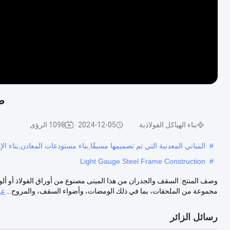
صن
بناء الهياكل الفولاذية
2024-12-05
1098 الرؤى
#
المباني المعدنية التي تم تصميمها مسبقًا,بناء مستودعات المعادن,بناء ال
Light Gauge Steel Frame Construction
#
وصف المنتج: السقف والجدران من هذا المبنى مصنوع من أوراق الفولاذ أو ألوا
مجموعة من الملحقات، بما في ذلك الومضات، وأضواء السقف، والمروح...
عر
رسائل الزائر