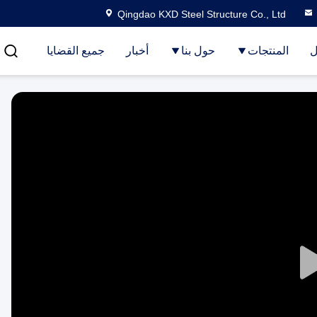
Qingdao KXD Steel Structure Co., Ltd
ل
المنتجات
حول بنا
أخبار
جميع القضايا
Play
Video