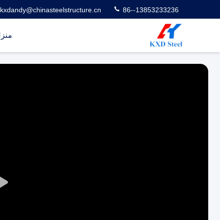
kxdandy@chinasteelstructure.cn
86--13853233236
منز