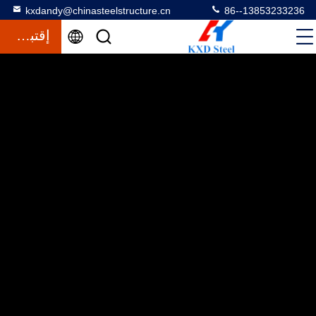
kxdandy@chinasteelstructure.cn
86--13853233236
إقتباس