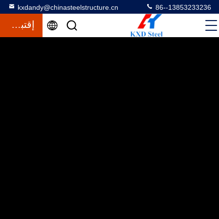
kxdandy@chinasteelstructure.cn
86--13853233236
إقتباس