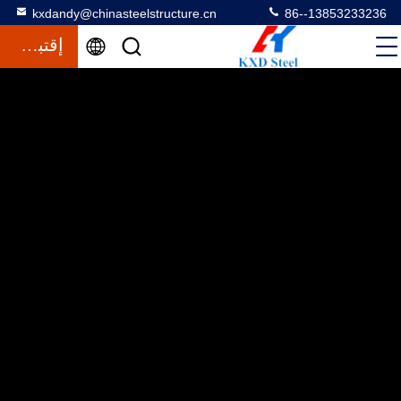
kxdandy@chinasteelstructure.cn
86--13853233236
إقتباس