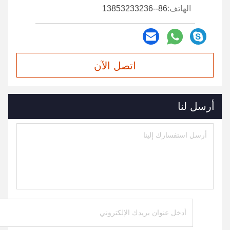
الهاتف:
86--13853233236
اتصل الآن
أرسل لنا