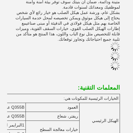
متينة ودائمة، ضمان أن بنيتك سوف توفر بيئة آمنة وآمنة
لموظفيك ومعداتك لسنوات قادمة.
بشكل عام، ورشة عمل هيكل الصلب هو خيار رائع لأي شخص
يحتاج إلى هيكل موثوق ويمكن تخصيصه لمحل خدمة السيارات
الخاصة بهم.مثل هيكل فولاذي في الدفيئة أو مبنى صناعيمع
إطارات الهيكل الصلب القوي، خيارات السقف القوية، وميزات
قابلة للتخصيص مثل نوع الباب واللون، هذا المنتج هو متأكد من
تلبية جميع احتياجاتك وتجاوز توقعاتك.
المعلمات التقنية:
الخيارات الرئيسية للمكونات هي:
العمود
Q355B عمود H المطاوئ
ريفتر، شعاع
Q355B عمود H المطاوئ
الهيكل الرئيسي
1البرايمر الغني بالزنك الايبوكسي + الطلاء الايبوكسي الميكا
خيارات معالجة السطح