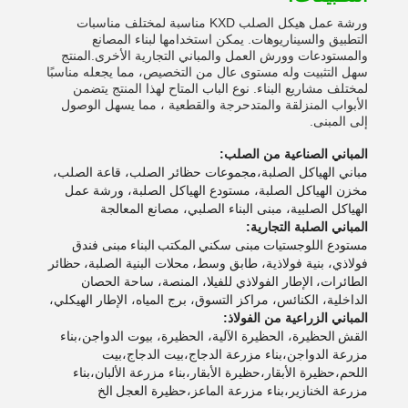
ورشة عمل هيكل الصلب KXD مناسبة لمختلف مناسبات
التطبيق والسيناريوهات. يمكن استخدامها لبناء المصانع
والمستودعات وورش العمل والمباني التجارية الأخرى.المنتج
سهل التثبيت وله مستوى عال من التخصيص، مما يجعله مناسبًا
لمختلف مشاريع البناء. نوع الباب المتاح لهذا المنتج يتضمن
الأبواب المنزلقة والمتدحرجة والقطعية ، مما يسهل الوصول
إلى المبنى.
المباني الصناعية من الصلب:
مباني الهياكل الصلبة،مجموعات حظائر الصلب، قاعة الصلب،
مخزن الهياكل الصلبة، مستودع الهياكل الصلبة، ورشة عمل
الهياكل الصلبية، مبنى البناء الصلبي، مصانع المعالجة
المباني الصلبة التجارية:
مستودع اللوجستيات
مبنى سكني
المكتب
البناء
مبنى فندق
فولاذي، بنية فولاذية، طابق وسط،
محلات البنية الصلبة،
حظائر
الطائرات،
الإطار الفولاذي للفيلا، المنصة، ساحة الحصان
الداخلية، الكنائس، مراكز التسوق، برج المياه، الإطار الهيكلي،
المباني الزراعية من الفولاذ:
القش
الحظيرة، الحظيرة الآلية، الحظيرة، بيوت الدواجن،بناء
مزرعة الدواجن،بناء مزرعة الدجاج،بيت الدجاج،بيت
اللحم،حظيرة الأبقار،حظيرة الأبقار،بناء مزرعة الألبان،بناء
مزرعة الخنازير،بناء مزرعة الماعز،حظيرة العجل
الخ