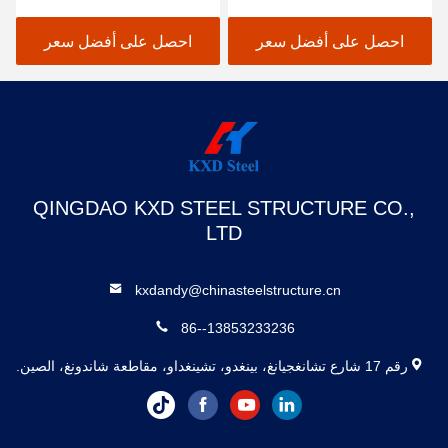
مباني ورشة العمل المعدنية
تجاري
ذات التصميم المرن
احصل على أفضل سعر
احصل على أفضل سعر
QINGDAO KXD STEEL STRUCTURE CO.,
LTD
kxdandy@chinasteelstructure.cn
86--13853233236
رقم 17 شارع تشانغجيانغ، بينغدو، تشينغداو، مقاطعة شاندونغ، الصين.