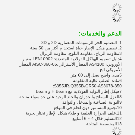
الدعم والخدمات:
1. التصميم الحر الرسومات المعمارية 2D و 3D
2. تصميم هيكل الإطار حياة استخدام أكثر من 50 سنة
3مقاومة الرياح، مقاومة الثلوج، مقاومة الزلزال
4دليل تصميم الهياكل الفولاذية المتعددة: EN10902 المعيار
الأوروبي، AS4100 المعيار الأسترالي،AISC-360-05 المعيار
الأمريكي الخ
5مدى واضح يصل إلى 60 متر
6مادة الصلب عالية المقاومة
S355JR،Q355B،GR50،AS3678-350؛
7هيكل إطار البوابة الفولاذية مع H Beam و I Beam
8العزل السطح والجدران والجلد الوحيد على حد سواء متاحة
9البوابة الصناعية والمدخل والنوافذ
10تجميع المسامير دون لحام في الموقع
11.غلف الحرارة الغلفية و طلاء هيكل الإطار تختار بحرية
12التسليم خلال 4 ~ 6 أسابيع
13المخصصة المتاحة