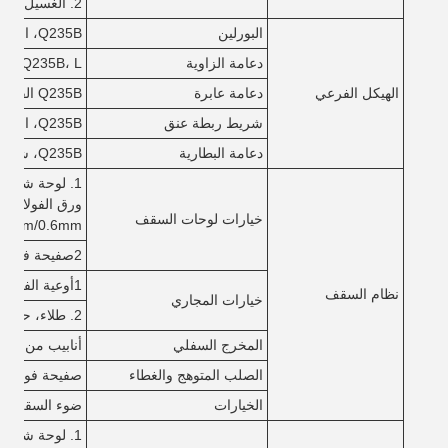
2. الغسيل الساخن
البورلين
Q235B، الفولاذ القسم C، التصبغ 80-275g/m2
دعامة الزاوية
Q235B، L- الفولاذ
الهيكل الفرعي
دعامة عابرة
Q235B القضيب المستدير من الفولاذ L
شريط ربطة عنق
Q235B، الأنابيب المستديرة
دعامة البطارية
Q235B، شريط مستدير
خيارات لوحات السقف
.5mm/0.6mm
2صفيحة فولاذية، سمك 0.4mm-0.6mm
1أوعية الفولاذ المصنوعة من الصلب المغلف، سمكها 2.0mm/2.5mm، 3.0mm
نظام السقف
خيارات المجاري
2. طلاء، حفرة الصلب المُسَبَّقة، سمك 0.4mm/0.5mm/0.6mm
المخرج السفلي
أنابيب من البل
الصلب المتوهج والغطاء
صفيحة فولاذية 
الخيارات
ضوء السقف 1.8 ملم ورقة البلاستيك والهواء الفولاذ المقاوم للصدأ