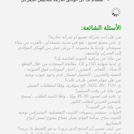
الأسئلة الشائعة:
س: هل أنت شركة تصنيع أو شركة تجارية؟
ج: نحن مصنع تصنيع ، يقع في مدينة تشينغداو ، بالقرب من ميناء
تشينغداو. ولدينا ما مجموعه 3 ورش عمل من الهيكل الفولاذي
إلى الجدران والسقف.
س: ماذا عن مراقبة الجودة الخاصة بك؟
ج: لدينا شهادة ISO و CE. معالجة المنتجات من خلال القطع ،
الانحناء ، اللحام ، التفجير ، اختبار الموجات فوق الصوتية ،
التعبئة والتخزين ، التحميل لضمان عدم وجود عيوب نوعية.
س: هل تتوفر فحص طرف ثالث؟
ج: SGS، BV، TUV، الخ متوفرة، وفقًا لمتطلبات العميل.
س: ماذا عن وقت التسليم؟
ج: عادة في غضون 30-45 يومًا ، وفقًا لكمية الطلب ، يُسمح
بالشحن الجزئي للطلب الكبير.
س: ماذا عن التثبيت؟
الجواب: سنقدم رسومات التثبيت التفصيلية، المشرفين توجيه
التثبيت متاح. يمكننا القيام بعمل مفتاح مفتوح لبعض أنواع
المشاريع.
س: كيف نضمن أن المنتج الذي تزودنا به هو بالضبط ما نريده؟
ج: فريق المبيعات والمهندسين سوف توفر لك الحل المناسب