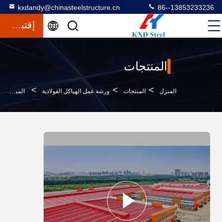
kxdandy@chinasteelstructure.cn
86--13853233236
إقتباس
المنتجات
>
>
>
المنزل
المنتجات
ورشة عمل الهياكل الفولاذية
المباني الصناعية المصنوعة من الصلب