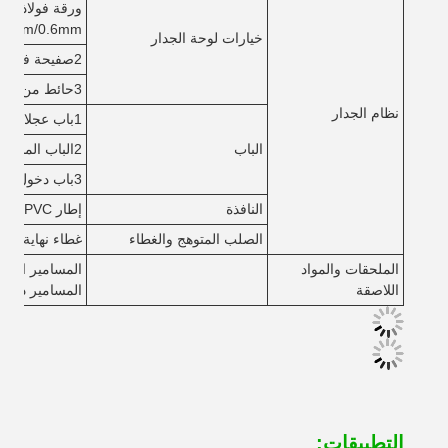
.5mm/0.6mm
خيارات لوحة الجدار
2صفيحة فولاذية، سمك 0.4mm/0.5mm
3حائط من الطوب (مقدم من قبل العميل)
نظام الجدار
1باب عجلات للشاحنة، حجم مخصص
الباب
2الباب المنزلق للشاحنة، حجم مخصص
3باب دخول، باب فولاذي، باب زجاجي، إلخ
النافذة
إطار PVC أو الألومنيوم ، ثابت ، هزاز ، مزلق ، شاشة الخ ، حجم مخصص
الصلب المتوهج والغطاء
غطاء نهاية ورق
الملحقات والمواد
المسامير الراس
اللاصقة
المسامير ذاتية 
التطبيقات: