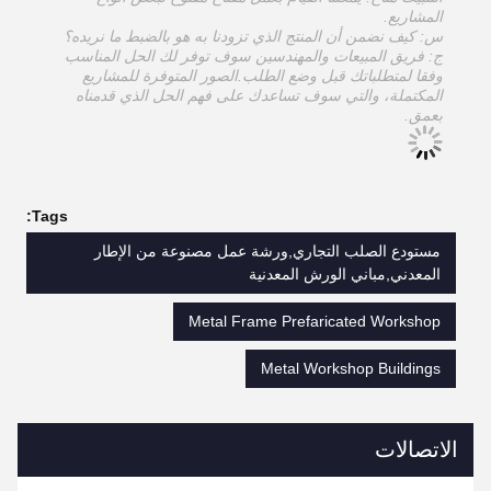
المشاريع.
س: كيف نضمن أن المنتج الذي تزودنا به هو بالضبط ما نريده؟
ج: فريق المبيعات والمهندسين سوف توفر لك الحل المناسب
وفقا لمتطلباتك قبل وضع الطلب.الصور المتوفرة للمشاريع
المكتملة، والتي سوف تساعدك على فهم الحل الذي قدمناه
بعمق.
Tags:
مستودع الصلب التجاري,ورشة عمل مصنوعة من الإطار
المعدني,مباني الورش المعدنية
Metal Frame Prefaricated Workshop
Metal Workshop Buildings
الاتصالات