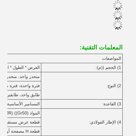
المعلمات التقنية:
المواصفات
1) الحجم ((م):
العرض * الطول * الارتف
منحدر واحد، منحدر مزد
2) النوع:
فترة واحدة، فترة مزدو
طابق واحد، طابقين، مت
3) القاعدة:
المسامير الأساسية الفول
المواد Q345 ((S355JR) ((Gr50) أو Q235 ((S235JR) الفولاذ.
4) الإطار الفولاذي:
قطعة عرض مستقيمة أو
قطعة H مصفحة أو مصقولة من الصلب