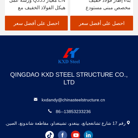
بناء إطار فولاذ خفيف
EN معيار Q355 ورشة عمل
مخصص مبنى مستودع
هيكل الفولاذ الخفيف مع
تجاري
سقف صفيحة الفولاذ
المموجة
احصل على أفضل سعر
احصل على أفضل سعر
QINGDAO KXD STEEL STRUCTURE CO.,
LTD
kxdandy@chinasteelstructure.cn
86--13853233236
رقم 17 شارع تشانغجيانغ، بينغدو، تشينغداو، مقاطعة شاندونغ، الصين.