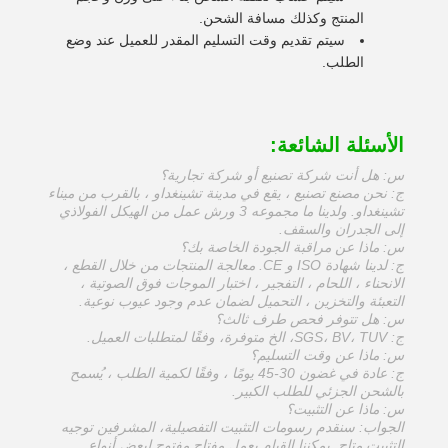
المنتج وكذلك مسافة الشحن.
سيتم تقديم وقت التسليم المقدر للعميل عند وضع
الطلب.
الأسئلة الشائعة:
س: هل أنت شركة تصنيع أو شركة تجارية؟
ج: نحن مصنع تصنيع ، يقع في مدينة تشينغداو ، بالقرب من ميناء
تشينغداو. ولدينا ما مجموعه 3 ورش عمل من الهيكل الفولاذي
إلى الجدران والسقف.
س: ماذا عن مراقبة الجودة الخاصة بك؟
ج: لدينا شهادة ISO و CE. معالجة المنتجات من خلال القطع ،
الانحناء ، اللحام ، التفجير ، اختبار الموجات فوق الصوتية ،
التعبئة والتخزين ، التحميل لضمان عدم وجود عيوب نوعية.
س: هل تتوفر فحص طرف ثالث؟
ج: SGS، BV، TUV، الخ متوفرة، وفقًا لمتطلبات العميل.
س: ماذا عن وقت التسليم؟
ج: عادة في غضون 30-45 يومًا ، وفقًا لكمية الطلب ، يُسمح
بالشحن الجزئي للطلب الكبير.
س: ماذا عن التثبيت؟
الجواب: سنقدم رسومات التثبيت التفصيلية، المشرفين توجيه
التثبيت متاح. يمكننا القيام بعمل مفتاح مفتوح لبعض أنواع