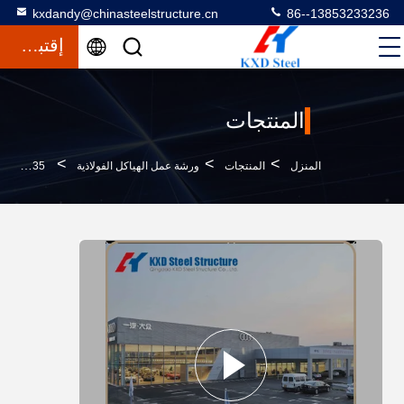
kxdandy@chinasteelstructure.cn
86--13853233236
إقتباس
المنتجات
>
>
>
المنزل
المنتجات
ورشة عمل الهياكل الفولاذية
Q345 Q235 صلب خفيف إطار ورشة عمل الهيكل الصلب المرآب لمركز خدمة السيارات