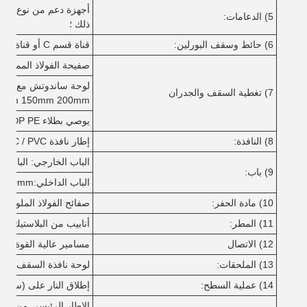
5) الدعامات:
ذلك ؛
6) حائط وسقف البورلين:
قناة قسم C أو قناة قسم Z ، الحجم من C80 ~ C300 ؛ Z100 ~ Z300 ؛
صفيحة الفولاذ المموجة ذات ل
7) تغطية السقف والجدران
20mm 150mm 200mm
يوصي بطلاء PVDF SMP HDP PE
8) النافذة:
إطار نافذة UPVC / PVC أو سبيكة الألومنيوم مع الزجاج.
الباب الخارجي: الباب ال
9) باب:
الباب الداخلي:50mm سمك لوحة ساندويتش EPS مع إطار الباب سبيكة الألومنيوم
10) مادة الحفر:
صفائح الفولاذ الملونة أو
11) المطر:
أنابيب من البلاستيك
12) الاتصال
مسامير عالية القوة، مس
13) الملحقات:
لوحة نافذة السقف، التهو
14) عملية السطح:
إطلاق النار على (سافين)5طبقتان من الطلاء المضاد للصدأ أو الغ