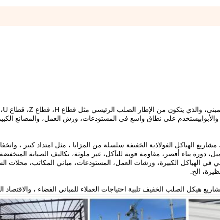
هو نوع جديد م
ذ والأبوابيستخدم على نطاق واسع في المستودعات، ورش العمل، والمصانع الكبير
لك مشاريع الهياكل الفولاذية الخفيفة سلسلة من المزايا ، مثل امتداد كبير ، وانخ
ل، دورة بناء أقصر، مقاومة قوية للتآكل، غير ملوثة، تكاليف الصيانة المنخفضة
سي في الهياكل الكبيرة، ورشات العمل، المستودعات، مباني المكاتب، محلات ال
يرة، الخ.
ريع هيكل الصلب الخفيف تلبية احتياجات العملاء للمباني الفضاء ، والاقتصاد ا