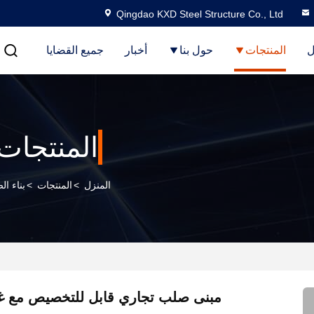
Qingdao KXD Steel Structure Co., Ltd
ل
المنتجات
حول بنا
أخبار
جميع القضايا
المنتجات
المنزل
>
المنتجات
>
بناء ا
مبنى صلب تجاري قابل للتخصيص مع غ