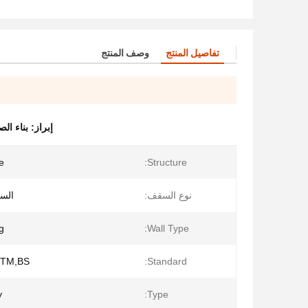
تفاصيل المنتج
وصف المنتج
إبراز:
بناء ال
e
Structure:
نوع السقف:
الس
g
Wall Type:
STM,BS
Standard:
y
Type: