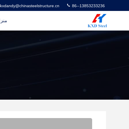
kxdandy@chinasteelstructure.cn
86--13853233236
منز