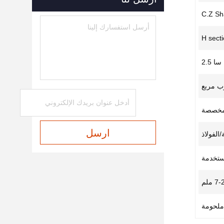
C.Z Sh
H sect
سا 2.5
وب مربع
مخصصة
ارسل
الفولاذ
مستخدمة
7 ملم
ملحومة