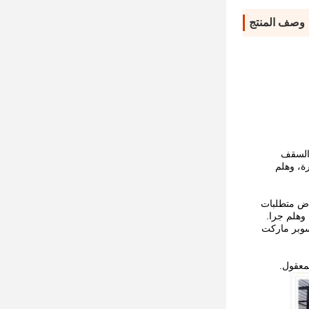
وصف المنتج
ن نظام هيكل المبنى، والذي يتكون من الإطار الصلب الرئيسي مثل قطاع H، قطاع Z، قطاع U،السقف
ة، وهلم
فاض متطلبات
 وهلم جرا.
سوبر ماركت
لمعقول.