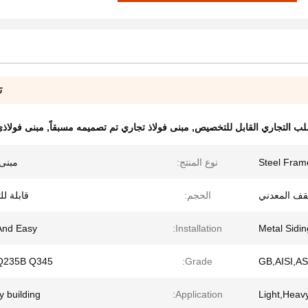
ت
صلب التجاري القابل للتخصيص
,
مبنى فولاذ تجاري تم تصميمه مسبقاً
,
مبنى فولاذ
Steel Fram
نوع المنتج:
مبنى 
قف المعدني
الحجم:
قابلة ل
And Easy
Installation:
Metal Sidin
Q235B Q345
Grade:
GB,AISI,A
y building
Application:
Light,Heav