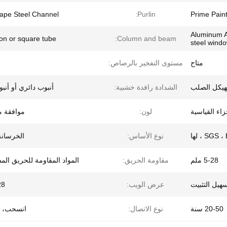
ape Steel Channel
Purlin:
Prime Paint
Aluminum A
ion or square tube
Column and beam:
steel wind
متاح
مستوى التفجير بالرصاص:
لهيكل الصلب
الشدادة رافدة خشبية:
أنبوب دائري أو أنب
لون:
موافقة 
SGS  ، لها
نوع الأساس:
الخرسانة/
5-28 ملم
مقاومة الحريق:
المواد المقاومة للحريق ال
هيل التثبيت
عرض الويب:
-28
20-50 سنة
نوع الاتصال:
انسحب، 