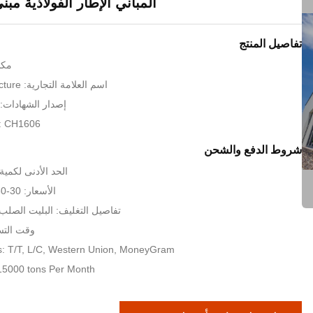
المباني الإطار الفولاذية مب
تفاصيل المنتج
مكا
اسم العلامة التجارية: KXD Steel Structure
إصدار الشهادات: SO9001:2008
: CH1606
شروط الدفع والشحن
الحد الأدنى لكمية: 200 مترا مرب
الأسعار: 30-80 USD per sqm
تفاصيل التغليف: البليت الصلب 
وقت التسليم: 35
: T/T, L/C, Western Union, MoneyGram
: 15000 tons Per Month