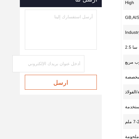
High
GB,AI
Industr
سا 2.5
وب مربع
مخصصة
ارسل
الفولاذ
مستخدمة
7 ملم
ملحومة