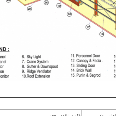
9كمية النافذة، الحجم