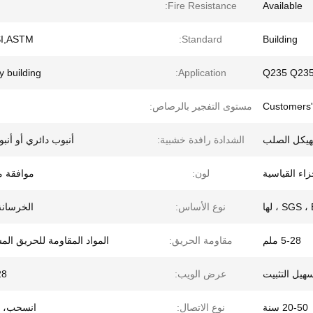
Fire Resistance:
Available
SI,ASTM
Standard:
Building
y building
Application:
Q235 Q23
Customers'
مستوى التفجير بالرصاص:
لهيكل الصلب
الشدادة رافدة خشبية:
أنبوب دائري أو أنب
لون:
موافقة 
SGS  ، لها
نوع الأساس:
الخرسانة/
5-28 ملم
مقاومة الحريق:
المواد المقاومة للحريق ال
هيل التثبيت
عرض الويب:
-28
20-50 سنة
نوع الاتصال:
انسحب، 