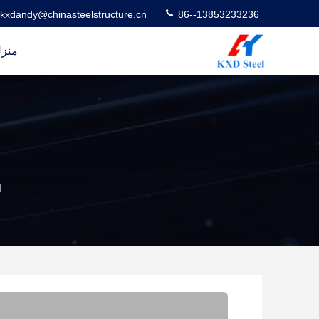
kxdandy@chinasteelstructure.cn
86--13853233236
منز
ا