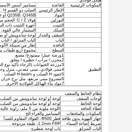
هيكل فولاذي
المكونات الرئيسية
القاعدة
مسامير أسس الأسمن
الإطار الرئيسي
الصلب ذو القسم H
المواد
Q235B، Q345B أو غيرها حسب طلبات المشترين.
البورلين
فولاذ C / Z: الحجم من C120 ~ C320 ، Z100 ~ Z20
التثبيت
أجهزة التثبيت ذات النوع X أو غيرها من الأنواع المصنوعة من أنابيب زاوية أ
السلك
المسمار عالي القوة، 
السقف والجدار
لوحة ساندويتش أو صف
الباب
الباب المنزلق / الباب 
النافذة
إطار من سبيكة الألوم
السطح
مجموع أربع طبقات من 
1ورشة عمل/ مستودع/ مصنع
2مخزن / مرآب / حظيرة / معلق
3مزرعة الحيوانات (الرجاء تأكيد نوع الحيوان)
التطبيق
4مبنى فولاذي، مبنى معدني، منزل وحدات
5عمود H الصلب و H-beam الصلب
6مشروع مبنى مرتفع، مثل برج خزان
7مواد بناء الهياكل الفولاذية الأخرى
نظام الحائط والسقف
لوحات السقف
لوحة أو لوحة ساندويتش من الصلب المموج (EPS/ألياف الزجاج/
لوحة الحائط
لوحة أو لوحة ساندويتش من الصلب المموج (EPS/ألياف الزجاج/
غطاء الحافة
0لوحة ملونة من 5 ملم، زاوية عالية
المكونات والملحقات
المسامير والغراء الخ
جهاز التهوية بدون طاقة
قطر Φ500، الفولاذ المقاوم للصدأ
شريط إضاءة السماء
1.2mm FRP، طبقة مزدوجة
الباب المنزلق
باب لوحة شطيرة