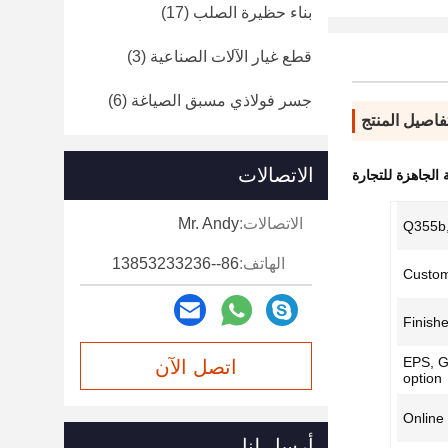
بناء حظيرة الصلب
(17)
قطع غيار الآلات الصناعية
(3)
جسر فولاذي مسبق الصياغة
(6)
فاصيل المنتج
الاتصالات
 الجاهزة للتجارة
الاتصالات:
Mr. Andy
Q355b
الهاتف:
86--13853233236
Custom
Finishe
EPS, G
اتصل الآن
option
Online 
أرسل لنا