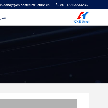
kxdandy@chinasteelstructure.cn
86--13853233236
منز