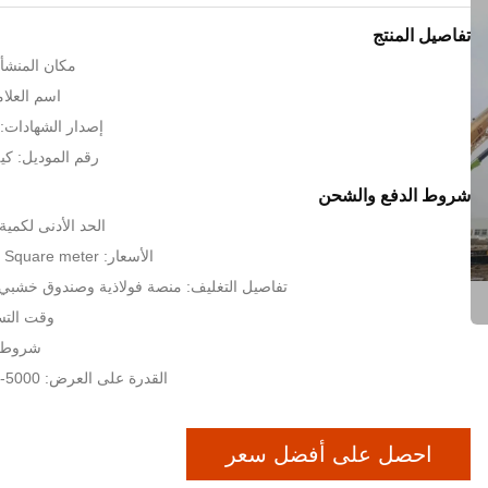
تفاصيل المنتج
مكان المنشأ:
اسم العلامة 
إصدار الشهادات: SO9001:2008
رقم الموديل: كيه
شروط الدفع والشحن
الحد الأدنى لكمية: 200 مترا مرب
الأسعار: USD 40-85 Per Square meter
تفاصيل التغليف: منصة فولاذية وصندوق خشبي أ
وقت التسليم: 35
شروط الدفع
القدرة على العرض: 5000-9000 طن شهريا
احصل على أفضل سعر