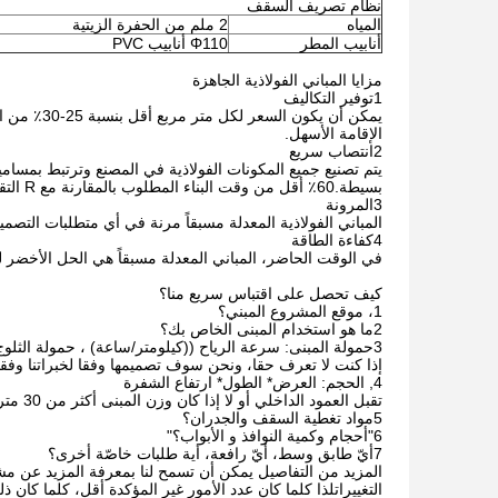
نظام تصريف السقف
المياه
2 ملم من الحفرة الزيتية
أنابيب المطر
Φ110 أنابيب PVC
مزايا المباني الفولاذية الجاهزة
1توفير التكاليف
يمكن أن يك
الإقامة الأسهل.
2انتصاب سريع
يتم تصنيع جميع المكونات الفولاذية في المصنع وترتبط بمسا
بسيطة.60٪ أقل من وقت البناء المطلوب بالمقارنة مع R التقليدية.C.C ((الخرسانة المسلحة)
3المرونة
المباني الفولاذية المعدلة مسبقاً مرنة في أي متطلبات التصم
4كفاءة الطاقة
في الوقت الحاضر، المباني المعدلة مسبقاً هي الحل الأخضر لل
كيف تحصل على اقتباس سريع منا؟
1، موقع المشروع المبني؟
2ما هو استخدام المبنى الخاص بك؟
3حمولة المبنى: سرعة الرياح ((كيلومتر/ساعة) ، حمولة الثلوج ((كيلوغرام/م2) ، الزلزال
إذا كنت لا تعرف حقا، ونحن سوف تصميمها وفقا لخبراتنا وف
4, الحجم: العرض* الطول* ارتفاع الشفرة
تقبل العمود الداخلي أو لا إذا كان وزن المبنى أكثر من 30 متر.
5مواد تغطية السقف والجدران؟
6"أحجام وكمية النوافذ و الأبواب؟"
7أيّ طابق وسط، أيّ رافعة، أية طلبات خاصّة أخرى؟
المزيد من التفاصيل يمكن أن تسمح لنا بمعرفة المزيد عن مشر
التغييراتلذا كلما كان عدد الأمور غير المؤكدة أقل، كلما كان 