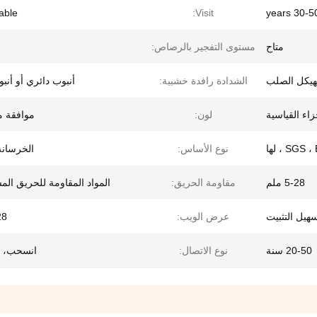
able
Visit:
30-50 yea
متاح
مستوى التفجير بالرصاص:
لهيكل الصلب
الشدادة رافدة خشبية:
أنبوب دائري أو أنب
لون:
موافقة 
SGS  ، لها
نوع الأساس:
الخرسانة/
5-28 ملم
مقاومة الحريق:
المواد المقاومة للحريق ال
هيل التثبيت
عرض الويب:
-28
20-50 سنة
نوع الاتصال:
انسحب، 