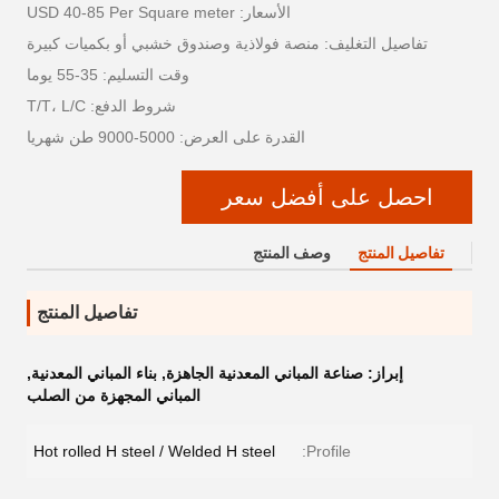
الأسعار: USD 40-85 Per Square meter
تفاصيل التغليف: منصة فولاذية وصندوق خشبي أو بكميات كبيرة
وقت التسليم: 35-55 يوما
شروط الدفع: T/T، L/C
القدرة على العرض: 5000-9000 طن شهريا
احصل على أفضل سعر
تفاصيل المنتج
وصف المنتج
تفاصيل المنتج
إبراز:
صناعة المباني المعدنية الجاهزة
,
بناء المباني المعدنية
,
المباني المجهزة من الصلب
Hot rolled H steel / Welded H steel
Profile: