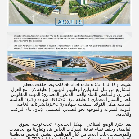
تشينغداو KXD Steel Structure Co، Ltd، D
وقد حققت معظم
المشاريع من قبل المقاولين الوطنيين المهنيين (الطبقة A) ، مع العزل
الحراري والمناهض للمياه والصدأ.الديكور المعماري؛ المهنية المقاولين
للجدار الستار المعماري (الطبقة ب) ، EN1090 شهادة (CE) ؛ العالمية
القياسية هيكل الفولاذ المتقدمة شهادة (EXC-3).الشركات الخاصة
الدولية المتنوعة والموجهة نحو التصدير، التصميم، الإنتاج، بناء التركيب
والخدمة.
لقد اخترنا الوضع الصناعي "الهيكل الحديدي+" تحت توجيه السوق
العالمية، وخلقنا نظام ثقافة الشركات الخاص بنا، وتعاوننا مع الجامعات
والمؤسسات،جلب العديد من كبار الموظفين الفنيين· تحسين مخططنا