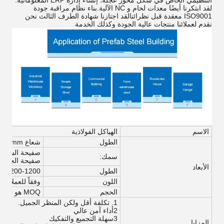
التنظيمي الخاص في شكل محور عجلة؛ إنشاء إدارة ERP المعلوماتية.
لقد ابتكرنا أيضًا معدات لحام و NC الآلية.بناء نظام مراقبة جودة
ISO9001 معقدة قبل نظرائنالقد اجتازنا شهادة الطرف الثالث نحن
نقدم لعملائنا منتجات عالية الجودة وكذلك الخدمة
الاسم
الهياكل الفولاذية
الطول
شعاع H: 4000-15000mm
صفيحة الشبكة: 6-32 م
سمك:
صفيحة الجناح: 6-0mm
الأبعاد
الطول
200-1200ملم
اللون
وفقاً للعملاء
الحجم
MOQ هو 200 متر مربع، العرض * الطول * ارتفاع السقف،
1. تكلفة أقل ولكن المنظر الجميل.
2أداء آمن عالي
3سهلة التجميع والتفكيك
المزايا