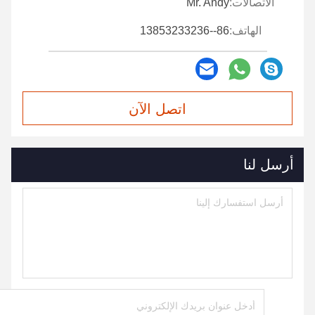
الاتصالات:
Mr. Andy
الهاتف:
86--13853233236
اتصل الآن
أرسل لنا