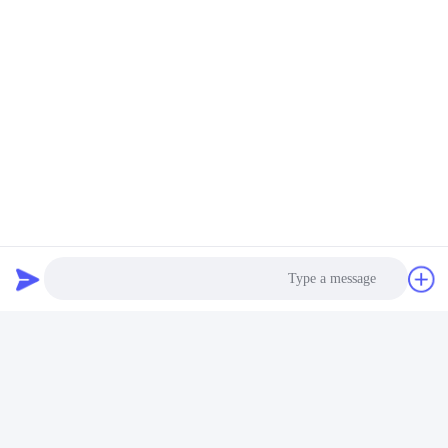
الصلبية الإطارية المباني
Q355b Q235b المباني
الزراعية البناء مخازن
الصلبة
التخزين
احصل على أفضل سعر
احصل على أفضل سعر
QINGDAO KXD STEEL STRUCTURE CO.,
LTD
kxdandy@chinasteelstructure.cn
86--13853233236
رقم 17 شارع تشانغجيانغ، بينغدو، تشينغداو، مقاطعة شاندونغ، الصين.
Photo
Video Call