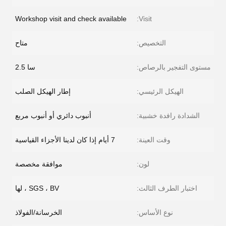
Workshop visit and check available
Visit:
التخصيص:
متاح
مستوى التفجير بالرصاص:
سا 2.5
الهيكل الرئيسي:
إطار الهيكل الصلب
الشدادة رافدة خشبية:
أنبوب دائري أو أنبوب مربع
وقت العينة:
7 أيام إذا كان لدينا الأجزاء القياسية
لون:
موافقة مخصصة
اختبار الطرف الثالث:
SGS ، BV ، لها
نوع الأساس:
الخرسانة/الفولاذ