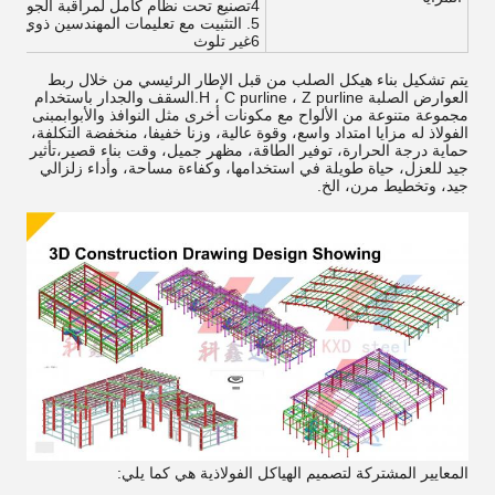
4تصنيع تحت نظام كامل لمراقبة الجودة --- ISO9001
5. التثبيت مع تعليمات المهندسين ذوي الخبرة
6غير تلوث
يتم تشكيل بناء هيكل الصلب من قبل الإطار الرئيسي من خلال ربط
العوارض الصلبة H ، C purline ، Z purline.السقف والجدار باستخدام
مجموعة متنوعة من الألواح مع مكونات أخرى مثل النوافذ والأبوابمبنى
الفولاذ له مزايا امتداد واسع، وقوة عالية، وزنا خفيفا، منخفضة التكلفة،
حماية درجة الحرارة، توفير الطاقة، مظهر جميل، وقت بناء قصير،تأثير
جيد للعزل، حياة طويلة في استخدامها، وكفاءة مساحة، وأداء زلزالي
جيد، وتخطيط مرن، الخ.
المعايير المشتركة لتصميم الهياكل الفولاذية هي كما يلي: