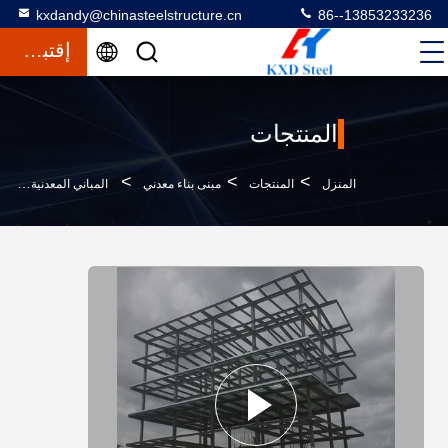
kxdandy@chinasteelstructure.cn
86--13853233236
إقتباس
المنتجات
>
>
>
المنزل
المنتجات
مبنى بناء معدني
المباني المعدنية المجهزة مسبقاً