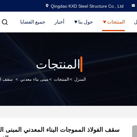
Qingdao KXD Steel Structure Co., Ltd
ل
المنتجات
حول بنا
أخبار
جميع القضايا
المنتجات
المنزل
>
المنتجات
>
مبنى بناء معدني
>
سقف الف
سقف الفولاذ المموجات البناء المعدني المبنى ال