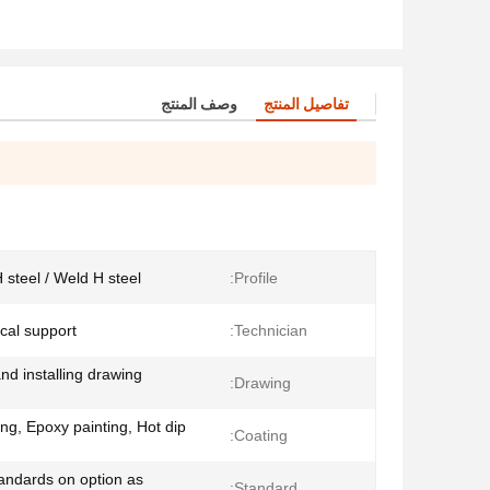
تفاصيل المنتج
وصف المنتج
H steel / Weld H steel
Profile:
cal support
Technician:
d installing drawing
Drawing:
ing, Epoxy painting, Hot dip
Coating:
tandards on option as
Standard: