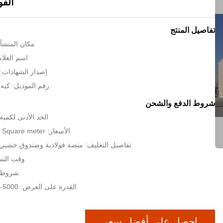
الف
تفاصيل المنتج
مكان المنشأ:
اسم العلامة 
إصدار الشهادات: SO9001:2008
رقم الموديل: كيه ا
شروط الدفع والشحن
الحد الأدنى لكمية: 200 مترا مرب
الأسعار: USD 40-85 Per Square meter
تفاصيل التغليف: منصة فولاذية وصندوق خشبي أ
وقت التسليم: 35
شروط الدفع
القدرة على العرض: 5000-9000 طن شهريا
احصل على أفضل سعر