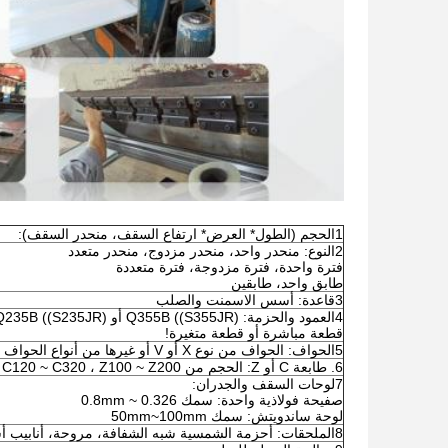
1الحجم (الطول* العرض* ارتفاع السقف، منحدر السقف):
2النوع: منحدر واحد، منحدر مزدوج، منحدر متعدد
فترة واحدة، فترة مزدوجة، فترة متعددة
طابق واحد، طابقين
3قاعدة: أسس الاسمنت والصلب
4العمود والحزمة: Q355B ((S355JR) أو Q235B ((S235JR) الفولاذ، جميع وصلات المسامير!
قطعة مباشرة أو قطعة متغيرة!
5الحواف: الحواف من نوع X أو V أو غيرها من أنواع الحواف المصنوعة من أنابيب زاوية أو مستديرة، الخ
6. طابعة C أو Z: الحجم من C120 ~ C320 ، Z100 ~ Z200
7لوحات السقف والجدران:
صفيحة فولاذية واحدة: سمك 0.326 ~ 0.8mm
لوحة ساندويتش: سمك 50mm~100mm
8الملحقات: أحزمة الشمسية شبه الشفافة، مروحة، أنابيب أسفل، مجاري معدنية، الخ