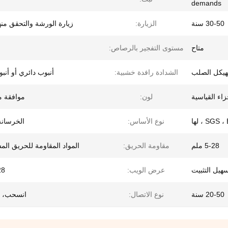
demands
30-50 سنة
الزيارة:
زيارة الورشة والتحقق منه
متاح
مستوى التفجير بالرصاص:
لهيكل الصلب
الشدادة رافدة خشبية:
أنبوب دائري أو أنب
لون:
موافقة 
SGS  ، لها
نوع الأساس:
الخرسانة/
5-28 ملم
مقاومة الحريق:
المواد المقاومة للحريق ال
هيل التثبيت
عرض الويب:
-28
20-50 سنة
نوع الاتصال:
انسحب، 