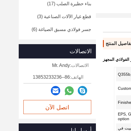
بناء حظيرة الصلب
(17)
قطع غيار الآلات الصناعية
(3)
جسر فولاذي مسبق الصياغة
(6)
فاصيل المنتج
الاتصالات
الفولاذي المجهز
الاتصالات:
Mr. Andy
Q355b
الهاتف:
86--13853233236
Custom
Finishe
اتصل الآن
EPS, G
option
ثبيت في
أرسل لنا