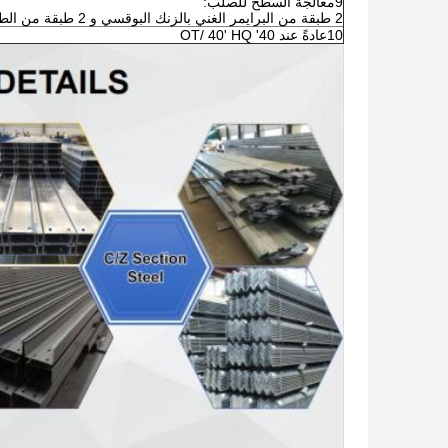
9معالجة السطح للصلب:
2 طبقة من البرايمر الغني بالزنك البوقسي و 2 طبقة من الطلاء المضاد للصدأ
10عادةً عند 40' OT/ 40' HQ