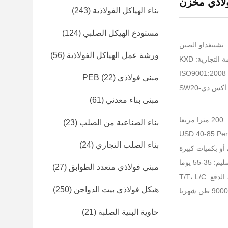
ولاذي مخزن
بناء الهياكل الفولاذية
(243)
مستودع الهيكل الصلبي
(124)
 تشينغداو الصين
ورشة عمل الهياكل الفولاذية
(56)
التجارية: KXD
I
مبنى فولاذي PEB
(22)
كس دي-SW20
مبنى بناء معدني
(61)
عا
بناء الصناعية من الصلب
(23)
بناء الصلب التجاري
(24)
و بكميات كبيرة
-55 يوما
مبنى فولاذي متعدد الطوابق
(27)
: T/T، L/C
هيكل فولاذي بيت الدواجن
(250)
حاوية البنية الصلبة
(21)