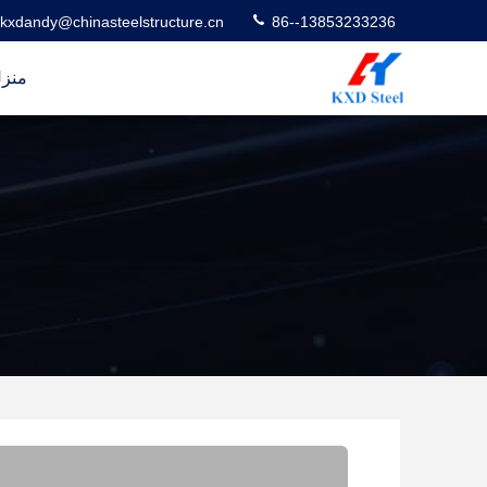
kxdandy@chinasteelstructure.cn
86--13853233236
منز