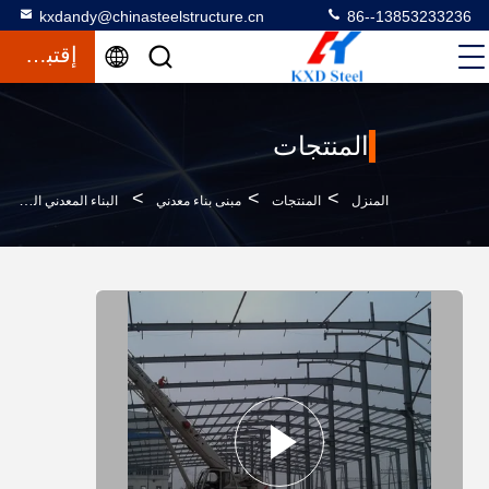
kxdandy@chinasteelstructure.cn
86--13853233236
إقتباس
المنتجات
>
>
>
المنزل
المنتجات
مبنى بناء معدني
البناء المعدني المقاوم للرياح الهيكل الفولاذي الصلب عالي المقاومة