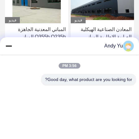
فيديو
فيديو
المباني المعدنية الجاهزة
إطار بوابة بناء بناء هيكل
Q355b Q235b المباني
فولاذي لبناء مستودع تجاري /
الصلبة
ورشة عمل مصنعة صناعية
Andy Yu
احصل على أفضل سعر
احصل على أفضل سعر
3:56 PM
Good day, what product are you looking for?
QINGDAO KXD STEEL STRUCTURE CO.,
LTD
kxdandy@chinasteelstructure.cn