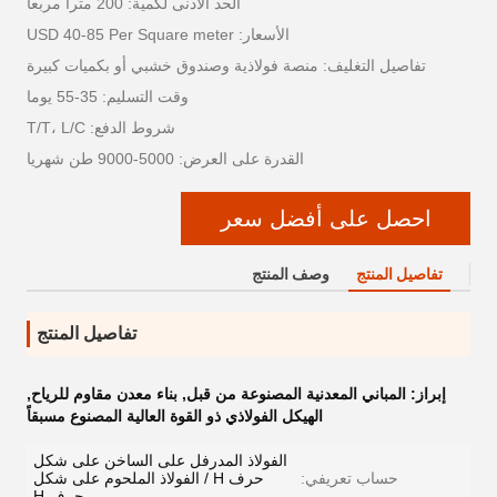
الحد الأدنى لكمية: 200 مترا مربعا
الأسعار: USD 40-85 Per Square meter
تفاصيل التغليف: منصة فولاذية وصندوق خشبي أو بكميات كبيرة
وقت التسليم: 35-55 يوما
شروط الدفع: T/T، L/C
القدرة على العرض: 5000-9000 طن شهريا
احصل على أفضل سعر
تفاصيل المنتج
وصف المنتج
تفاصيل المنتج
إبراز:
المباني المعدنية المصنوعة من قبل
,
بناء معدن مقاوم للرياح
,
الهيكل الفولاذي ذو القوة العالية المصنوع مسبقاً
الفولاذ المدرفل على الساخن على شكل
حساب تعريفي:
حرف H / الفولاذ الملحوم على شكل
حرف H