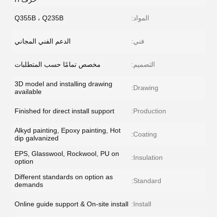
المواد:
Q355B ، Q235B
فني:
الدعم الفني المجاني
التصميم:
مخصص تمامًا حسب المتطلبات
3D model and installing drawing
Drawing:
available
Finished for direct install support
Production:
Alkyd painting, Epoxy painting, Hot
Coating:
dip galvanized
EPS, Glasswool, Rockwool, PU on
Insulation:
option
Different standards on option as
Standard:
demands
Online guide support & On-site install
Install: