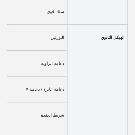
سلك قوي
الصف
الهيكل الثانوي
البورلين
دعامة الزاوية
Q235B ال
دعامة عابرة / دعامة X
Q235B الأناب
شريط العقدة
Q235B شري