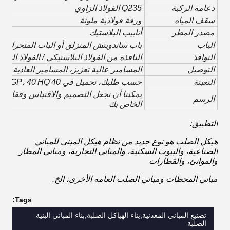
إن بناء الإطارات الفولاذية هو شكل هيكلي شائع للغاية للمباني متعددة
الطوابق لأنه يوفر مرونة كبيرة.
المبادئ الهيكلية
يجب أن يكون للهيكل قوة وصلابة كافية لمقاومة الأحمال المطبقة
بسبب الجاذبية والرياح.وظيفة الهيكل في مقاومة الأحمال الرأسية
10:35 AM
الناجمة عن الجاذبية والحمل الأفقي الناجم عن الرياح.
عوامل تؤثر على اختيار النظام الهيكلي
يجب أن يضمن التصميم نهجًا منسقًا يشمل الهيكل والغلاف والخدمات
Good day, what product are you looking for?
والانتهاءات.
أنظمة الأرض
العناصر الهيكلية الرئيسية لمبنى عدة طوابق نموذجي هي الطوابق
والحزم والأعمدة والأسس.
مخططات الإطار لهيكل مبنى كامل
أكثر أشكال هيكل المباني الكاملة شيوعًا في البناء الصلب هي النظام
المركب المعروف ونظام Slimdek.
أنظمة الوقود الرأسي
يمكن استخدام مجموعة متنوعة من الأشكال الهيكلية لتوفير الاستقرار
الجانبي. الأنظمة الرئيسية هي جدران القطع ، الإطارات الشبكة
والإطارات الصلبة ،ولكن قد تكون هناك حاجة لأنظمة أكثر تطوراً
للمباني العالية جداً.