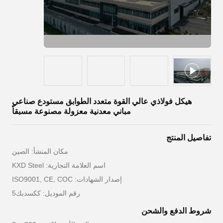
هيكل فولاذي عالي القوة متعدد الطوابق مستودع صناعي
مباني معدنية معزولة مصنوعة مسبقاً
تفاصيل المنتج
مكان المنشأ: الصين
اسم العلامة التجارية: KXD Steel
إصدار الشهادات: ISO9001, CE, COC
رقم الموديل: ككسدبك5
شروط الدفع والشحن