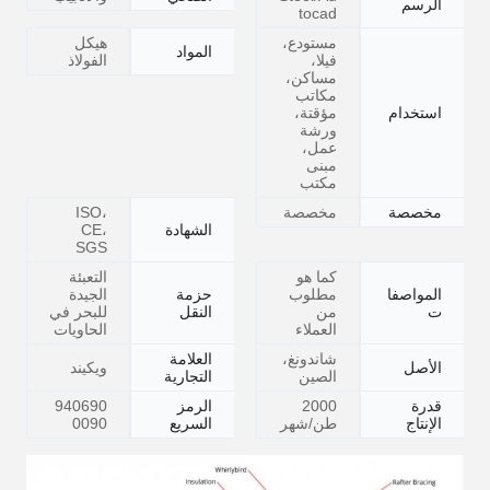
الرسم
tocad
مستودع،
هيكل
المواد
فيلا،
الفولاذ
مساكن،
مكاتب
استخدام
مؤقتة،
ورشة
عمل،
مبنى
مكتب
مخصصة
مخصصة
ISO،
الشهادة
CE،
SGS
كما هو
التعبئة
المواصفا
مطلوب
حزمة
الجيدة
ت
من
النقل
للبحر في
العملاء
الحاويات
شاندونغ،
العلامة
الأصل
ويكيند
الصين
التجارية
قدرة
2000
الرمز
940690
الإنتاج
طن/شهر
السريع
0090