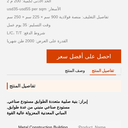
الحد الأدنى لكمية: 200 م 2
الأسعار: usd35-usd55 per sqm
تفاصيل التغليف: منصة فولاذية 900 سم × 225 سم × 250 سم
وقت التسليم: 35 يوم عمل
شروط الدفع: L/C، T/T
القدرة على العرض: 2000 طن شهريا
احصل على أفضل سعر
تفاصيل المنتج
وصف المنتج
تفاصيل المنتج
إبراز:
بنية صلبية متعددة الطوابق مستودع صناعي
,
مستودع صناعي منبني من عدة طوابق
,
المباني المعدنية المعزولة عالية القوة
Metal Construction Building
Product_Name: