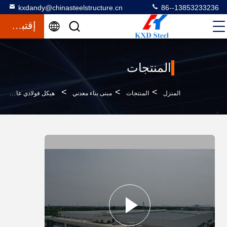
kxdandy@chinasteelstructure.cn
86--13853233236
إقتباس
المنتجات
>
>
>
المنزل
المنتجات
مبنى بناء معدني
هيكل فولاذي عالي القوة متعدد الطوابق مستودع صناعي مباني معدنية معزولة مصنوعة مسبقاً