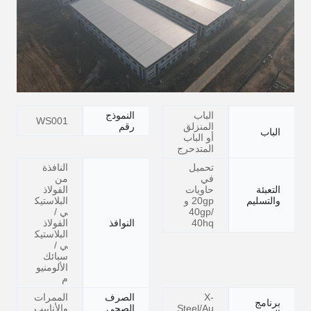
الباب
النموذج
WS001
المنزلق
رقم
الباب
أو الباب
المتدحرج
تحميل
النافذة
في
من
التعبئة
حاويات
الفولاذ
والتسليم
20gp و
البلاستيك
40gp/
ي /
40hq
النوافذ
الفولاذ
البلاستيك
ي /
سبائك
الألومنيو
م
X-
الصرف
الممرات
برنامج
Steel/Au
الصحي
والأنابيب