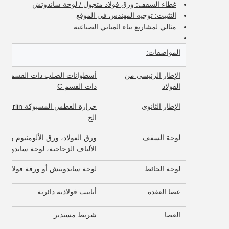
غطاء السقف: ورق فولاذ متجول / لوحة ساندوتش
التثبيت: توجيه المهندس في الموقع
مثالي لمشاريع بناء المباني الصناعية
المواصفات:
الإطار الرئيسي من
أس
الفولاذ
ذات القسم C
الإطار الثانوي
الخ
لوحة السقف
الألياف الزجاجية، لوحة ساندويتش 
لوحة الحائط
لوحة ساندويتش أو ورقة فولاذية م
عصا العقدة
أنابيب فولاذية دائرية
العصا
شريط مستدير