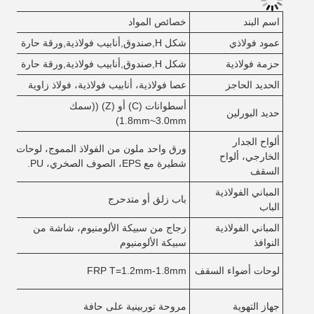
اسم البند
خصائص المواد
در
عمود فولاذي
شكل H,صندوق,أنابيب فولاذية,ورقة حارة
B
حزمة فولاذية
شكل H,صندوق,أنابيب فولاذية,ورقة حارة
B
الحديد الحاجز
عصا فولاذية، أنابيب فولاذية، فولاذ زاوية
B
أسطوانات (C) أو (Z) ((سمك
حديد البورلين
B
1.8mm~3.0mm)
ألواح الجدار
ورق واحد ملون من الفولاذ المموج، لوحات
الخارجي، ألواح
ال
شطيرة مع EPS، الصوف الصخري، PU.
السقف
المباني الفولاذية
باب زلق أو متدحرج
من
الباب
المباني الفولاذية
زجاج من سبيكة الألومنيوم، شاشة من
mm
النوافذ
سبيكة الألومنيوم
مع
لوحات أضواء السقف
FRP T=1.2mm-1.8mm
الح
ال
جهاز التهوية
مروحة توربينية على حافة