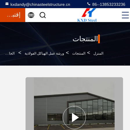
kxdandy@chinasteelstructure.cn
86--13853233236
إقتباس
المنتجات
>
>
>
المنزل
المنتجات
ورشة عمل الهياكل الفولاذية
الحاسوب الرئيسي Q345 Q235 الإطار الفولاذ الخفيف المبنى الصناعي