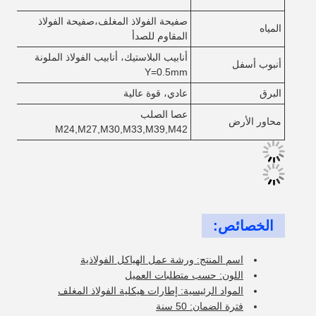
لل
صفيحة الفولاذ المغلف،صفيحة الفولاذ
المياه
m
المقاوم للصدأ
أنابيب البلاستيك، أنابيب الفولاذ الملونة
أنبوب أسفل
الح
Y=0.5mm
البرق
عادي، قوة عالية
8S
عصا الصلب
محاور الأرض
9S
M24,M27,M30,M33,M39,M42
الخصائص:
اسم المنتج: ورشة عمل الهياكل الفولاذية
اللون: حسب متطلبات العميل
المواد الرئيسية: إطارات هيكلية الفولاذ المغلف
فترة الضمان: 50 سنة