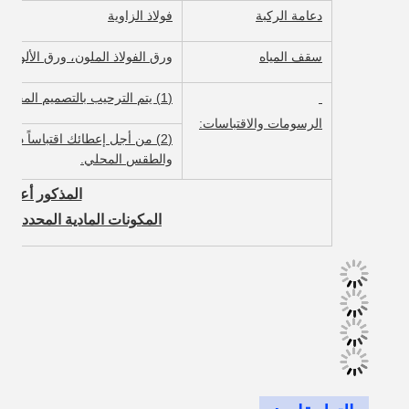
دعامة الركبة
فولاذ الزاوية
سقف المياه
ورق الفولاذ الملون، ورق الألومنيو
(1) يتم الترحيب بالتصميم المخصص. سنقتبس لك على الفور.
الرسومات والاقتباسات:
(2) من أجل إعطائك اقتباساً دق
والطقس المحلي.
المذكور أعلاه 
المكونات المادية المحددة ال