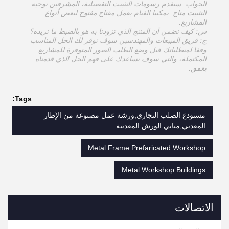
الجواب: سنقدم رسومات التثبيت التفصيلية، المشرفين توجيه
التثبيت متاح. يمكننا القيام بعمل مفتاح مفتوح لبعض أنواع
المشاريع.
س: كيف نضمن أن المنتج الذي تزودنا به هو بالضبط ما نريده؟
ج: فريق المبيعات والمهندسين سوف توفر لك الحل المناسب
وفقا لمتطلباتك قبل وضع الطلب.الصور المتوفرة للمشاريع
المكتملة، والتي سوف تساعدك على فهم الحل الذي قدمناه
بعمق.
Tags:
مستودع الصلب التجاري,ورشة عمل مصنوعة من الإطار
المعدني,مباني الورش المعدنية
Metal Frame Prefaricated Workshop
Metal Workshop Buildings
الاتصالات