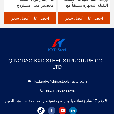
الثقيلة المجهزة مسبقاً مع
مخصص مبنى مستودع
مباني ورشة العمل المعدنية
تجاري
ذات التصميم المرن
احصل على أفضل سعر
احصل على أفضل سعر
QINGDAO KXD STEEL STRUCTURE CO.,
LTD
kxdandy@chinasteelstructure.cn
86--13853233236
رقم 17 شارع تشانغجيانغ، بينغدو، تشينغداو، مقاطعة شاندونغ، الصين.