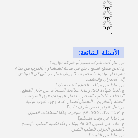
الأسئلة الشائعة:
س: هل أنت شركة تصنيع أو شركة تجارية؟
ج: نحن مصنع تصنيع ، يقع في مدينة تشينغداو ، بالقرب من ميناء
تشينغداو. ولدينا ما مجموعه 3 ورش عمل من الهيكل الفولاذي
إلى الجدران والسقف.
س: ماذا عن مراقبة الجودة الخاصة بك؟
ج: لدينا شهادة ISO و CE. معالجة المنتجات من خلال القطع ،
الانحناء ، اللحام ، التفجير ، اختبار الموجات فوق الصوتية ،
التعبئة والتخزين ، التحميل لضمان عدم وجود عيوب نوعية.
س: هل تتوفر فحص طرف ثالث؟
ج: SGS، BV، TUV، الخ متوفرة، وفقًا لمتطلبات العميل.
س: ماذا عن وقت التسليم؟
ج: عادة في غضون 30-45 يومًا ، وفقًا لكمية الطلب ، يُسمح
بالشحن الجزئي للطلب الكبير.
س: ماذا عن التثبيت؟