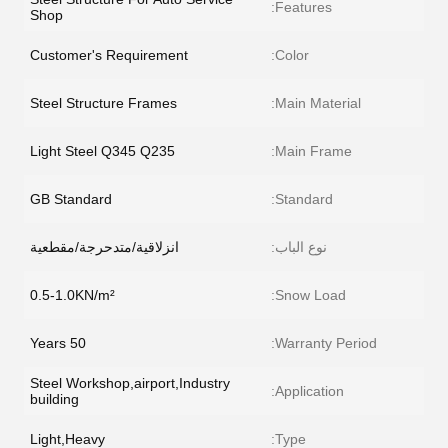
Features:
Shop
Customer's Requirement
Color:
Steel Structure Frames
Main Material:
Light Steel Q345 Q235
Main Frame:
GB Standard
Standard:
نوع الباب:
انزلاقية/متدحرجة/مقطعية
0.5-1.0KN/m²
Snow Load:
50 Years
Warranty Period:
Steel Workshop,airport,Industry
Application:
building
Light,Heavy
Type: