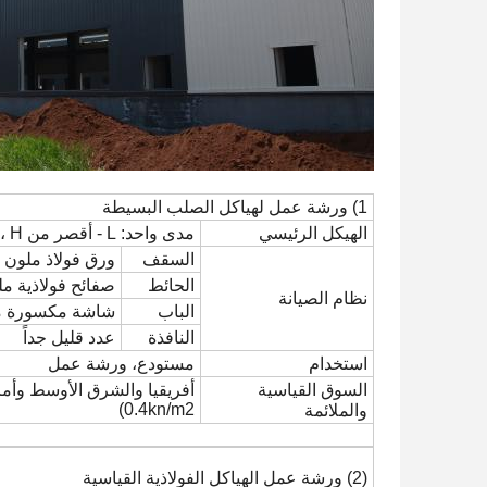
1) ورشة عمل لهياكل الصلب البسيطة
الهيكل الرئيسي
مدى واحد: L - أقصر من 18m ، H - أقل من 6m
السقف
ورق فولاذ ملون مع
الحائط
صفائح فولاذية مل
نظام الصيانة
الباب
شاشة مكسورة من ا
النافذة
عدد قليل جداً
استخدام
مستودع، ورشة عمل
السوق القياسية
أفريقيا والشرق الأوسط وأمريك
0.4kn/m2)
والملائمة
(2) ورشة عمل الهياكل الفولاذية القياسية