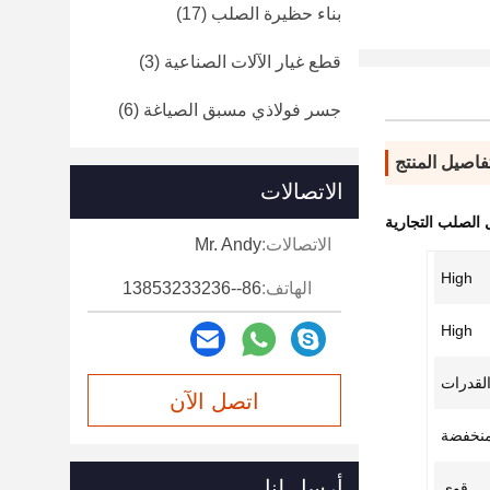
بناء حظيرة الصلب
(17)
قطع غيار الآلات الصناعية
(3)
جسر فولاذي مسبق الصياغة
(6)
فاصيل المنتج
الاتصالات
الصلب التجارية
الاتصالات:
Mr. Andy
High
الهاتف:
86--13853233236
High
القدرات
اتصل الآن
نخفضة
أرسل لنا
قوي