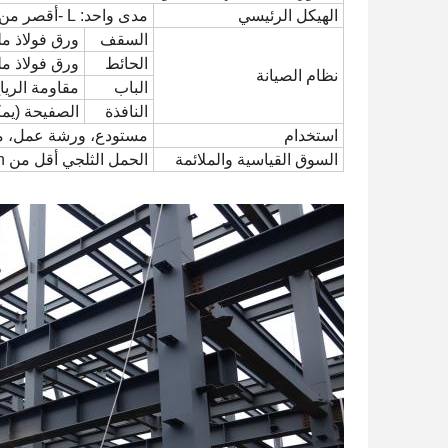
الهيكل الرئيسي
مدى واحد: L -أقصر من 24m، H -أقل من 8m
السقف
ورق فولاذ ملو
الحائط
ورق فولاذ ملون 
نظام الصيانة
الباب
مقاومة الرياح 
النافذة
الصفيحة (يم
استخدام
مستودع، ورشة عمل، م
السوق القياسية والملائمة
الحمل الثلجي أقل من 0.5kn،حمل الرياح أقل من 0.5kn/m2