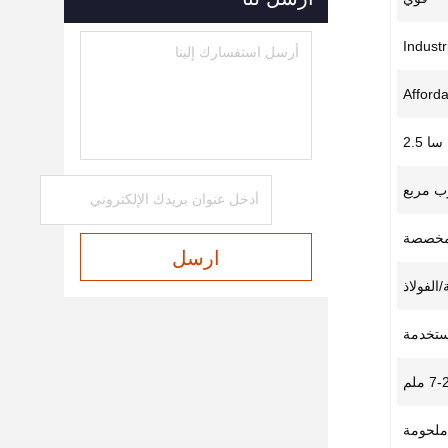
Indust
Afford
سا 2.5
وب مربع
مخصصة
ارسل
الفولاذ
مستخدمة
7 ملم
ملحومة