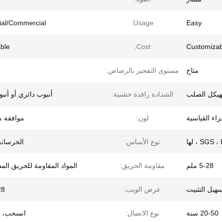
rial/Commercial
Usage:
Easy
able
Cost:
Customizab
متاح
مستوى التفجير بالرصاص:
لهيكل الصلب
الشدادة رافدة خشبية:
أنبوب دائري أو أنب
لون:
موافقة 
SGS  ، لها
نوع الأساس:
الخرسانة/
5-28 ملم
مقاومة الحريق:
المواد المقاومة للحريق ال
هيل التثبيت
عرض الويب:
-28
20-50 سنة
نوع الاتصال:
انسحب، 