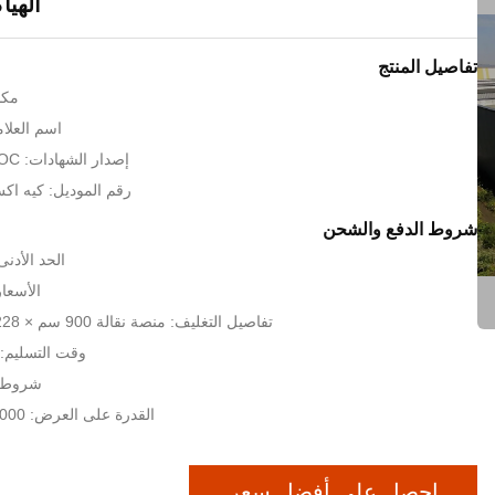
الهيا
تفاصيل المنتج
مكا
اسم العلامة 
إصدار الشهادات: ISO9001,CE,COC
رقم الموديل: كيه اكس
شروط الدفع والشحن
الحد الأدنى لكم
الأسعار: -usd55
تفاصيل التغليف: منصة نقالة 900 سم × 228 سم × 250 سم
وقت التسليم: 35-45 يوم عم
شروط الدفع
القدرة على العرض: 5000 طن في الشهر
احصل على أفضل سعر