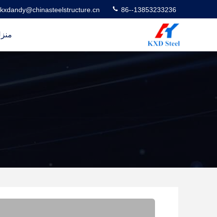
kxdandy@chinasteelstructure.cn
86--13853233236
منز