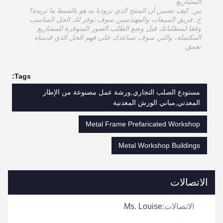
المشاريع.
س: كيف نضمن أن المنتج الذي تزودنا به هو بالضبط ما نريده؟
ج: فريق المبيعات والمهندسين سوف توفر لك الحل المناسب
وفقا لمتطلباتك قبل وضع الطلب.الصور المتوفرة للمشاريع
المكتملة، والتي سوف تساعدك على فهم الحل الذي قدمناه
بعمق.
Tags:
مستودع الصلب التجاري,ورشة عمل مصنوعة من الإطار
المعدني,مباني الورش المعدنية
Metal Frame Prefaricated Workshop
Metal Workshop Buildings
الاتصالات
الاتصالات:
Ms. Louise