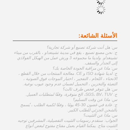
الأسئلة الشائعة:
س: هل أنت شركة تصنيع أو شركة تجارية؟
ج: نحن مصنع تصنيع ، يقع في مدينة تشينغداو ، بالقرب من ميناء
تشينغداو. ولدينا ما مجموعه 3 ورش عمل من الهيكل الفولاذي
إلى الجدار والسقف.
س: ماذا عن مراقبة الجودة الخاصة بك؟
ج: لدينا شهادة ISO و CE. معالجة المنتجات من خلال القطع ،
الانحناء ، اللحام ، التفجير ، اختبار الموجات فوق الصوتية ،
التعبئة والتخزين ، التحميل لضمان عدم وجود عيوب نوعية.
س: هل تتوفر فحص طرف ثالث؟
ج: SGS، BV، TUV، الخ متوفرة، وفقًا لمتطلبات العميل.
س: ماذا عن وقت التسليم؟
ج: عادة في غضون 30-45 يومًا ، وفقًا لكمية الطلب ، يُسمح
بالشحن الجزئي للطلب الكبير.
س: ماذا عن التثبيت؟
الجواب: سنقدم رسومات التثبيت التفصيلية، المشرفين توجيه
التثبيت متاح. يمكننا القيام بعمل مفتاح مفتوح لبعض أنواع