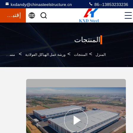
kxdandy@chinasteelstructure.cn
86--13853233236
إقتباس
المنتجات
>
>
>
المنزل
المنتجات
ورشة عمل الهياكل الفولاذية
مستودع صناعي ورشة عمل هيكل فولاذية مصنوعة مسبقا لبناء المصانع