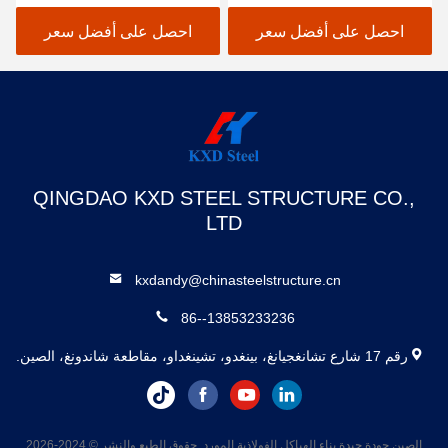
مباني ورشة العمل المعدنية
تجاري
ذات التصميم المرن
احصل على أفضل سعر
احصل على أفضل سعر
QINGDAO KXD STEEL STRUCTURE CO.,
LTD
kxdandy@chinasteelstructure.cn
86--13853233236
رقم 17 شارع تشانغجيانغ، بينغدو، تشينغداو، مقاطعة شاندونغ، الصين.
الصين جودة جيدة بناء الهياكل الفولاذية المورد. حقوق الطبع والنشر © 2024-2026