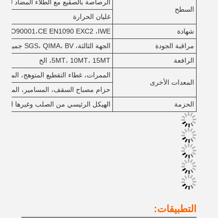
الرصاصة بالصقيع مع الطلاء المضاد للصدأ 
السطح
غليان الحرارة
شهادة
ISO90001،CE EN1090 EXC2 ،IWE الخ
مراقبة الجودة
الجهة الثالثة، SGS، QIMA، BV جميعها تقبل
الرافعة
5MT، 10MT، 15MT، الخ
الممرات، غطاء التقطيع المتوهج، المخرج 
المعدات الأخرى
حزام مصباح السقف، المسامير، المسامير
الحزمة
الهيكل الرئيسي من الصلب وغيرها الحمل في 40'OT، السقف والجدار لوحة الحم
التطبيقات: