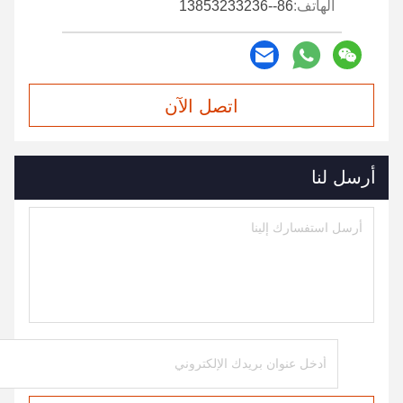
الهاتف:
86--13853233236
اتصل الآن
أرسل لنا