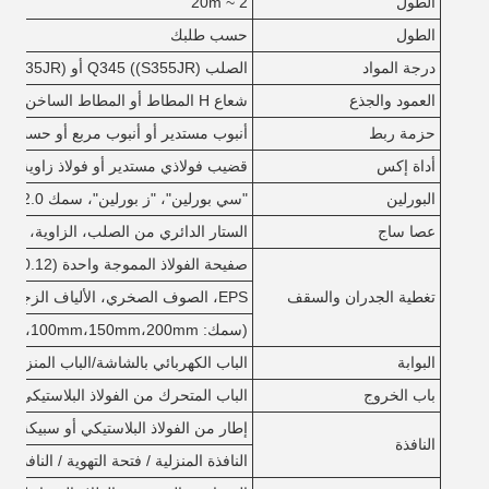
الطول
2 ~ 20m
الطول
حسب طلبك
درجة المواد
الصلب Q345 ((S355JR) أو Q235 ((S235JR) أو حسب الطلب
العمود والجذع
شعاع H المطاط أو المطاط الساخن
حزمة ربط
أنبوب مستدير أو أنبوب مربع أو حسب ا
أداة إكس
قضيب فولاذي مستدير أو فولاذ زاوية أ
البورلين
"سي بورلين"، "ز بورلين"، سمك 2.0 مليمتر،2.2ملم2.5ملم3.0 ملم
عصا ساج
الستار الدائري من الصلب، الزاوية، C purlin الخ
صفيحة الفولاذ المموجة واحدة (0.12 ~ 1.2mm)
تغطية الجدران والسقف
EPS، الصوف الصخري، الألياف الزجاجية، ورقة ساندويتش من الرغوة
(سمك: 50mm،75mm،100mm،150mm،200mm)
البوابة
الباب الكهربائي بالشاشة/الباب المنزلق
باب الخروج
الباب المتحرك من الفولاذ البلاستيكي / س
إطار من الفولاذ البلاستيكي أو سبيكة الأل
النافذة
النافذة المنزلية / فتحة التهوية / النافذة ال