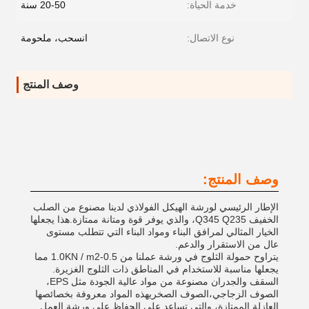
خدمة الحياة:
20-50 سنة
نوع الاتصال:
انسحب، ملحومة
وصف المنتج
وصف المنتج:
الإطار الرئيسي لورشة الهيكل الفولاذي لدينا مصنوع من الصلب
الخفيف Q345 Q235، والذي يوفر قوة ومتانة ممتازة.هذا يجعلها
الخيار المثالي لمرافق البناء ومواد البناء التي تتطلب مستوى
عال من الاستقرار والدعم.
يتراوح حمولة الثلوج في ورشة عملنا من 0.5-1.0KN / m2 مما
يجعلها مناسبة للاستخدام في المناطق ذات الثلوج الغزيرة.
السقف والجدران مصنوعة من مواد عالية الجودة مثل EPS،
الصوف الزجاجي،الصوف الصخريهذه المواد معروفة بخصائصها
العازلة الممتازة، والتي تساعد على الحفاظ على ورشة العمل