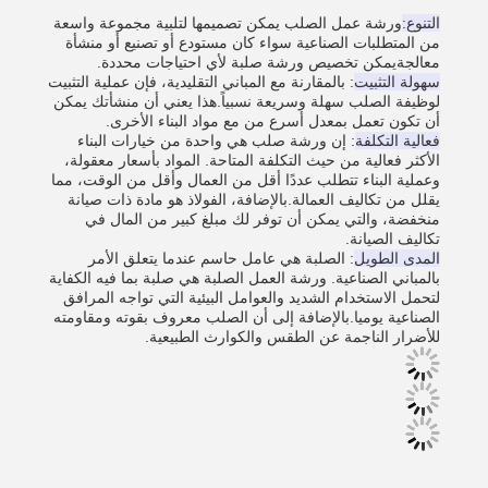
التنوع:
ورشة عمل الصلب يمكن تصميمها لتلبية مجموعة واسعة
من المتطلبات الصناعية سواء كان مستودع أو تصنيع أو منشأة
معالجةيمكن تخصيص ورشة صلبة لأي احتياجات محددة.
سهولة التثبيت
: بالمقارنة مع المباني التقليدية، فإن عملية التثبيت
لوظيفة الصلب سهلة وسريعة نسبياً.هذا يعني أن منشأتك يمكن
أن تكون تعمل بمعدل أسرع من مع مواد البناء الأخرى.
فعالية التكلفة
: إن ورشة صلب هي واحدة من خيارات البناء
الأكثر فعالية من حيث التكلفة المتاحة. المواد بأسعار معقولة،
وعملية البناء تتطلب عددًا أقل من العمال وأقل من الوقت، مما
يقلل من تكاليف العمالة.بالإضافة، الفولاذ هو مادة ذات صيانة
منخفضة، والتي يمكن أن توفر لك مبلغ كبير من المال في
تكاليف الصيانة.
المدى الطويل
: الصلبة هي عامل حاسم عندما يتعلق الأمر
بالمباني الصناعية. ورشة العمل الصلبة هي صلبة بما فيه الكفاية
لتحمل الاستخدام الشديد والعوامل البيئية التي تواجه المرافق
الصناعية يوميا.بالإضافة إلى أن الصلب معروف بقوته ومقاومته
للأضرار الناجمة عن الطقس والكوارث الطبيعية.