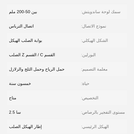
سمك لوحة ساندويتش:
بين 50-200 ملم
نموذج الاتصال:
اتصال الترباس
الشكل الهيكلي:
بوابة الصلب الهيكل
البورلين:
القسم C / القسم Z الصلب
معلمة التصميم:
حمل الرياح وحمل الثلج والزلازل
حياة:
خمسون سنة
التخصيص:
متاح
مستوى التفجير بالرصاص:
سا 2.5
الهيكل الرئيسي:
إطار الهيكل الصلب