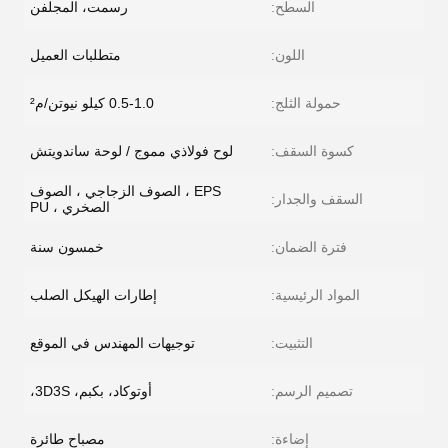
السطح:
رسمت، المجلفن
اللون:
متطلبات العميل
حمولة الثلج:
0.5-1.0 كيلو نيوتن/م²
كسوة السقف:
لوح فولاذي مموج / لوحة ساندويتش
EPS ، الصوف الزجاجي ، الصوف
السقف والجدار:
الصخري ، PU
فترة الضمان:
خمسون سنة
المواد الرئيسية:
إطارات الهيكل الصلب
التثبيت:
توجيهات المهندس في الموقع
تصميم الرسم:
أوتوكاد، بكبم، 3D3S،
إضاءة:
مصباح طائرة