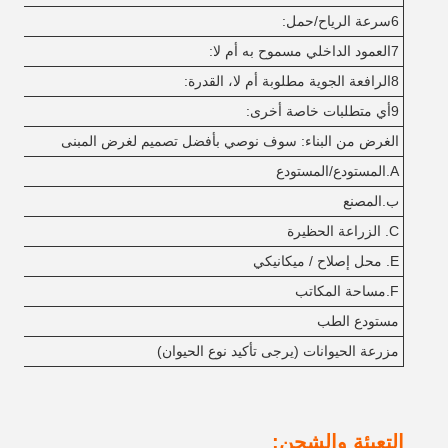
6سرعة الرياح/حمل:
7العمود الداخلي مسموح به أم لا:
8الرافعة الجوية مطلوبة أم لا، القدرة:
9أي متطلبات خاصة أخرى:
الغرض من البناء: سوف نوصي بأفضل تصميم لغرض المبنى
A.المستودع/المستودع
ب.المصنع
C. الزراعة الحظيرة
E. محل إصلاح / ميكانيكي
F.مساحة المكاتب
مستودع الطب
مزرعة الحيوانات (يرجى تأكيد نوع الحيوان)
التعبئة والشحن: