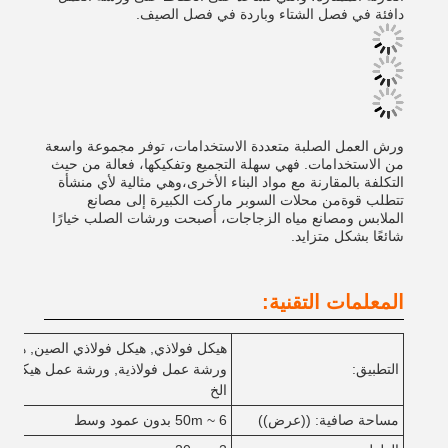
دافئة في فصل الشتاء وباردة في فصل الصيف.
ورش العمل الصلبة متعددة الاستخدامات، توفر مجموعة واسعة
من الاستخدامات. فهي سهلة التجميع وتفكيكها، فعالة من حيث
التكلفة بالمقارنة مع مواد البناء الأخرى،وهي مثالية لأي منشأة
تتطلب قوةمن محلات السوبر ماركت الكبيرة إلى مصانع
الملابس ومصانع مياه الزجاجات، أصبحت ورشات الصلب خيارًا
شائعًا بشكل متزايد.
المعلمات التقنية:
هيكل فولاذي, هيكل فولاذي الصين, هيكل
التطبيق:
ورشة عمل فولاذية, ورشة عمل هيكل فول
الخ
مساحة صافية: ((عرض))
6 ~ 50m بدون عمود وسط