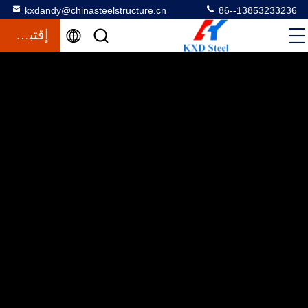
kxdandy@chinasteelstructure.cn
86--13853233236
إقتباس