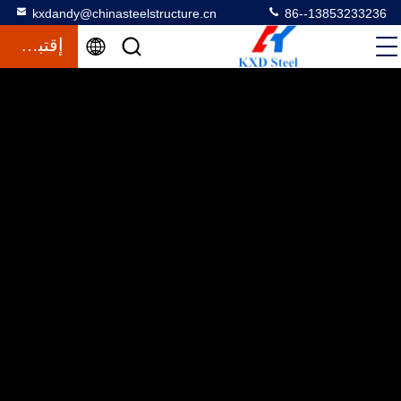
kxdandy@chinasteelstructure.cn
86--13853233236
إقتباس