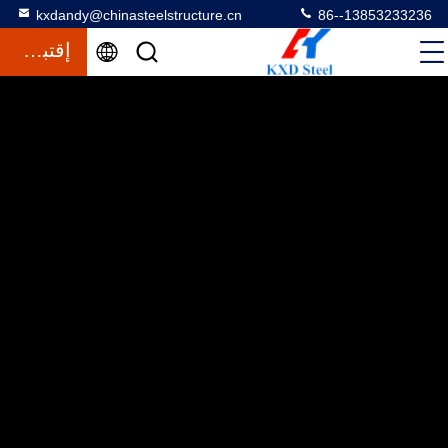
kxdandy@chinasteelstructure.cn
86--13853233236
إقتباس