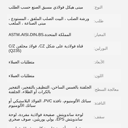
النوع:
مبنى هيكل فولاذي مسبق الصنع حسب الطلب
ورشة الصلب ، البيت الصلب الملفق ، المستودع ،
طلب:
مبنى الصناعة ، الملعب
المعيار:
المملكة المتحدة،ASTM،AISI،DIN،BS
قناة فولاذية على شكل CZ، فولاذ مجلفن C/Z
البورلين:
(Q235)
الأبعاد:
متطلبات العملاء
اللون:
متطلبات العملاء
الجلفنة بالغمس الساخن، التنظيف بالتفجير، التفجير
معالجة السطح:
بالكرات أو الطلاء، الجلفنة
سبائك الألومنيوم، نافذة PVC، الفولاذ البلاستيكي أو
النافذة:
سبائك الألومنيوم
لوحة ساندويتش. صفيحة فولاذية مفردة، لوحة
سقف:
ساندويتش EPS، بولي يوريثين، صوف صخري