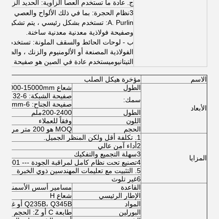
ج. عادة ما تستخدم العصا الزاوية: الحديد الزاوية.
3نظام الحجرة
: بما في ذلك الألواح والعصي والأل
وصفيحة فولاذية معدنية معدنية ساخنة.
ب - لوحات الحائط والسقف الملونة: تستخدم بشكل
الفولاذية المصنعة أو الألومنيوم والزنك ، والصفائ
التيتانيوميستخدم عادة في الصين هو صفيحة الفولاذ
الاسم
مؤخرة هيكل الصلب
الطول
شعاع H: 4000-15000mm
صفيحة الشبكة: 6-32 ملم
سمك:
صفيحة الجناح: 6-40mm
الأبعاد
الطول
200-2400ملم
اللون
وفقاً للعملاء
الحجم
MOQ هو 200 متر مربع، العرض * الطول * ارتفاع السقف،
1. تكلفة أقل ولكن المنظر الجميل.
2أداء آمن عالي
3سهلة التجميع والتفكيك
المزايا
4تصنيع تحت نظام كامل لمراقبة الجودة --- ISO9001
5. التثبيت مع تعليمات المهندسين ذوي الخبرة
6غير تلوث
القاعدة
مسامير أسس الأسمنت و
الإطار الرئيسي
شعاع H
المواد
Q235B، Q345B أو غيرها حسب طلبات المشترين.
البورلين
طابعة C أو Z: الحجم من C120 ~ C320 ، Z100 ~ Z20