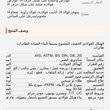
عوارض وأعمدة على شكل حرف H، عوارض
الإطار الرئيسي:
فولاذية صلبة على شكل حرف H
متوفر فولاذ H، أنابيب فولاذية، فولاذ زاوية، شعاع H
شعاع:
ملحوم/مدرفل على الساخن
وصف المنتج
الهيكل الفولاذي الخفيف المصنوع مسبقاً البناء الصيانة الطائرات
طائرات
القياسية:
AISI، ASTM، BS، DIN، GB، JIS
الدرجة:
مكان المنشأ:
شاندونغ، الصين
اسم العل
رقم الطراز:
الهياكل الفولاذية
النوع:
التطبيق:
مستودع / ورشة عمل / مخازن / مبنى مكتب / الخ
السعر:
خدمة المعالجة:
ثني ، لحام ، إزالة الملفات ، قطع ، إبرة
لون الطل
الهيكل الرئيسي
عمود القسم
(بورلين)
علاج السطح:
طلاء أو تسخين
لوحة ال
التصميم
نموذج ثلاثي الأبعاد، PKPM، نموذج تكلا
تفاصيل ا
وقت التسليم
30-55 يوما
الشهادة:
شروط الدفع
T/T، L/C، ويسترن يونيون، موني جرام
القدرة ع
ضوء مرتفع
بناء هيكل فولاذي مسبق التصنيع بأسعار معقولة، بناء هيكل 