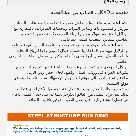
وصف المنتج
مقدمة لـ KXD
النظام
بناء الصناعية من الصلب
الصناعية
يقدم بناء الصلب حلول معقولة التكلفة ودائمة وقليلة الصيانة
للورش والمستودعات ومباني المرآب ومحطات الطائرات. بالمقارنة مع
الهياكل الخشبية،الفولاذ مقاوم للرياح القويةيمكن تخصيص التصميم
الداخلي للمباني المعدنية لتلبية احتياجاتك.
الصناعية
الـ
بناء الفولاذ صلب ودائم ويمكنه مقاومة الرياح القوية والثلوج
أو الزلازل.مهندسو البناء لدينا تصميم هيكل المبنى وفقا للرياح المحلية
والثلوج الحمل لضمان أن المبنى بأكمله يمكن أن تتحمل الطقس الخارجي
القاسي.
الهيكل الفولاذي يتم تثبيته بسرعة، ووقت البناء قصير. تم معالجة جميع
مكونات الفولاذ في ورشة العمل، وقطع، لحام، حفر، رش الرمال،
وطلاء،ويتم تسليمها إلى موقع المشروع لتركيبهالا يسبب تلوث البيئة في
موقع التثبيت.
تم تصميم نظام الحجرة بحيث تتداخل عند تجميعها. لا تترك أي فتحات ،
لذلك يتم عزل المبنى من العالم الخارجي.يساعد على جعل المبنى دافئ
في فصل الشتاء وباردة في فصل الصيف، توفير تكاليف الطاقة.