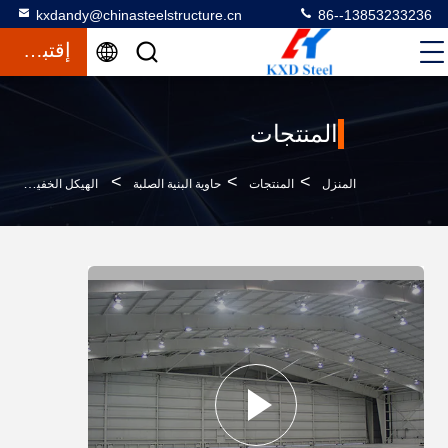
kxdandy@chinasteelstructure.cn
86--13853233236
إقتباس
المنتجات
>
>
>
المنزل
المنتجات
حاوية البنية الصلبة
الهيكل الخفيف المصنوع مسبقاً من الفولاذ الهندجر الطائرة بناء الهندجر الطائرة