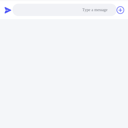
Photo
Video Call
Audio Call