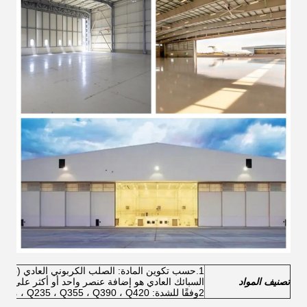
1.
تصنيف المواد
السبائك العادي هو إضافة عنصر واحد أو أكثر على أسا
2وفقًا للشدة: Q235 ، Q355 ، Q390 ، Q420 ، من بينها ، Q235 و Q355 هي المواد المستخدمة بشكل شائع.