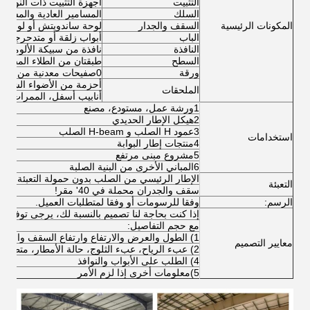
التثبيت
أجهزة التثبيت ذات النوع X أو غيرها من الأنواع المصنوعة من أنابيب زاوية أو مستديرة
السلك
المسامير العادية والمسامير
المكونات الرئيسية
السقف والجدار
لوحة ساندويتش أو لوحة ل
الباب
أبواب زلقة أو متدحرجة
النافذة
نافذة من سبيكة الألومنيوم
السطح
طبقتان من الطلاء المضاد 
ورقة
0صفيحات معدنية من 0.5 أو 0.6 ملم
أحزمة من الأضواء الشفاف
الملحقات
أنابيب أسفل، الممرات الر
1ورشة عمل، مستودع، مصنع
2هيكل الإطار الحديدي
3عمود H الصلب و H-beam الصلب
استخدامات
4منتجات إطار البوابة
5مشروع مبنى مرتفع
6المباني الأخرى من البنية الصلبة
الإطار الرئيسي من الصلب بدون حمولة التعبئة في 40' OT،
التعبئة
سقف والجدران محملة في 40' مقر!
الرسم:
وفقا للرسومات أو وفقا لمتطلبات العميل.
إذا كنت بحاجة لنا تصميم بالنسبة لك، يرجى توفير لنا 
مع حجم التفاصيل:
1) الطول والعرض والارتفاع وارتفاع السقف وارتفاع السقف الخ
معايير التصميم
2) عبء الرياح، عبء الثلوج، حالة الأمطار، متطلبات الحرارة، الخ
4) الطلب على الأبواب والنوافذ
5)معلومات أخرى إذا لزم الأمر