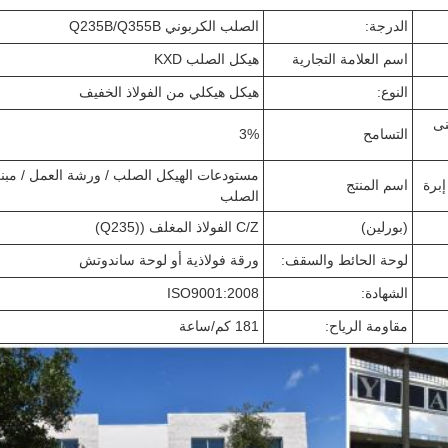
الدرجة:
الصلب الكربوني Q235B/Q355B
اسم العلامة التجارية
هيكل الصلب KXD
النوع:
هيكل هيكلي من الفولاذ الخفيف
نى
التسامح
3%
مستودعات الهيكل الصلب / ورشة العمل / مبن
إبرة
اسم المنتج
الصلب
(بورلين)
C/Z الفولاذ المغلف ((Q235)
لوحة الحائط والسقف:
ورقة فولاذية أو لوحة ساندوتش
الشهادة:
ISO9001:2008
مقاومة الرياح:
181 كم/ساعة