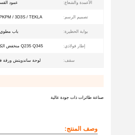
الأعمدة والشعاع:
عمود القسم H & ش
تصميم الرسم:
 PKPM / 3D3S / TEKLA
بوابة الحظيرة:
باب مطوي 
إطار فولاذي:
Q235 Q345 منخفض الكربون الصلب
سقف:
لوحة ساندويتش ورقة فو
صناعة طائرات ذات جودة عالية
وصف المنتج: