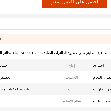
احصل على أفضل سعر
ت
الصناعية الصلبة
,
مبنى حظيرة الطائرات الصلبة ISO9001:2008
,
بناء حظائر ا
اختياري
إنتاج:
حسب 
صال باللحام
الأسلوب:
تخصيص 
ن الحاويات
الباب:
باب منزلق/ باب مصرا
حسب الطلب
نظام الإضاءة: