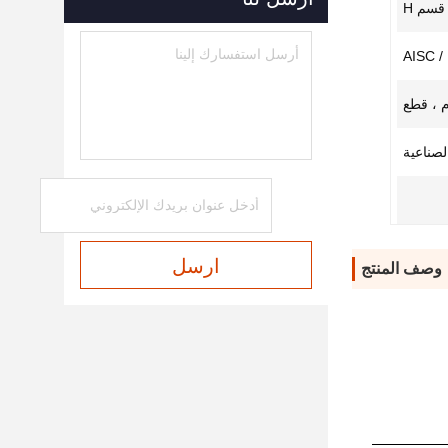
قسم H
AISC / 
م ، قطع
لصناعية
ارسل
وصف المنتج