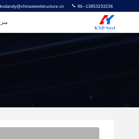
kxdandy@chinasteelstructure.cn
86--13853233236
منز