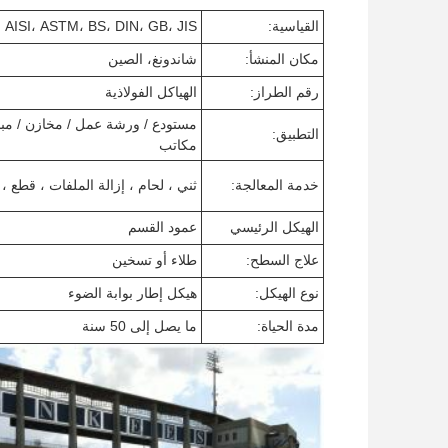
القياسية:
AISI، ASTM، BS، DIN، GB، JIS
مكان المنشأ:
شاندونغ، الصين
رقم الطراز:
الهياكل الفولاذية
مستودع / ورشة عمل / مخازن / مب
التطبيق:
مكاتب
خدمة المعالجة:
ثني ، لحام ، إزالة الملفات ، قطع ، 
الهيكل الرئيسي
عمود القسم
علاج السطح:
طلاء أو تسخين
نوع الهيكل:
هيكل إطار بوابة الضوء
مدة الحياة:
ما يصل إلى 50 سنة