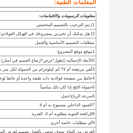
المعلمات التقنية:
معلومات الرسومات والاقتباسات:
1) يتم الترحيب بالتصميم المخصص.
2) هل يمكنك أن تخبرني بمشروعك في الهيكل الفولاذي؟
متطلبات التصميم الأساسية والحمل
1موقع موقع المشروع:
2الأبعاد الإجمالية ((طول*عرض*ارتفاع الجسم في أمتار):
3أهي مرتفعة أم لا؟ كم كيلوغرام من الحمولة لكل متر مربع على مرتفعة؟
4حائط من صفيحة فولاذية ذات طبقة واحدة أو حائط لوحة ساندويتش:
5حمولة الثلج إذا كان ذلك مناسباً:
6سرعة الرياح/حمل:
7العمود الداخلي مسموح به أم لا:
8الرافعة الجوية مطلوبة أم لا، القدرة:
9أي متطلبات خاصة أخرى:
الغرض من البناء: سوف نوصي بأفضل تصميم لغرض المب