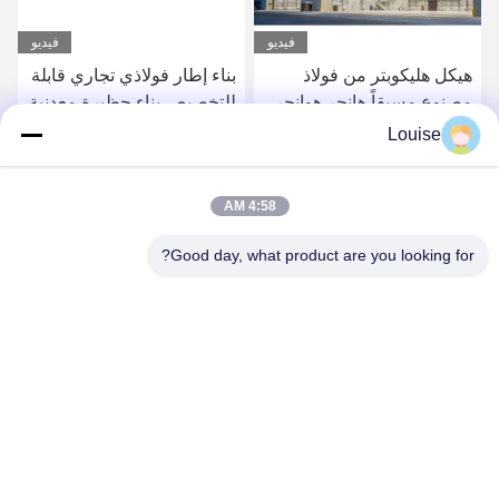
فيديو
فيديو
هيكل هليكوبتر من فولاذ
بناء إطار فولاذي تجاري قابلة
مصنوع مسبقاً هانجر هوانجر
للتخصيص بناء حظيرة معدنية
طائرات محمولة
مع باب متحرك
Louise
احصل على أفضل سعر
احصل على أفضل سعر
4:58 AM
Good day, what product are you looking for?
QINGDAO KXD STEEL STRUCTURE CO.,
LTD
kxdandy@chinasteelstructure.cn
86--13853233236