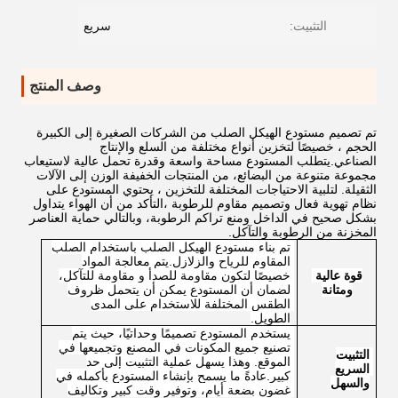
التثبيت:
سريع
وصف المنتج
تم تصميم مستودع الهيكل الصلب من الشركات الصغيرة إلى الكبيرة
الحجم ، خصيصًا لتخزين أنواع مختلفة من السلع والإنتاج
الصناعي.يتطلب المستودع مساحة واسعة وقدرة تحمل عالية لاستيعاب
مجموعة متنوعة من البضائع، من المنتجات الخفيفة الوزن إلى الآلات
الثقيلة. لتلبية الاحتياجات المختلفة للتخزين ، يحتوي المستودع على
نظام تهوية فعال وتصميم مقاوم للرطوبة ،التأكد من أن الهواء يتداول
بشكل صحيح في الداخل ومنع تراكم الرطوبة، وبالتالي حماية العناصر
المخزنة من الرطوبة والتآكل.
تم بناء مستودع الهيكل الصلب باستخدام الصلب 
المقاوم للرياح والزلازل.يتم معالجة المواد 
قوة عالية 
خصيصًا لتكون مقاومة للصدأ و مقاومة للتآكل، 
ومتانة
لضمان أن المستودع يمكن أن يتحمل ظروف 
الطقس المختلفة للاستخدام على المدى 
الطويل.
يستخدم المستودع تصميمًا وحداتيًا، حيث يتم 
تصنيع جميع المكونات في المصنع وتجميعها في 
التثبيت 
الموقع. وهذا يسهل عملية التثبيت إلى حد 
السريع 
كبير.عادةً ما يسمح بإنشاء المستودع بأكمله في 
والسهل
غضون بضعة أيام، وتوفير وقت كبير وتكاليف 