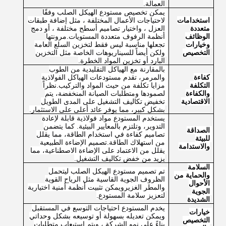
العمالة.
يمكن تخصيص مستودع الهيكل الصلب وفقًا 
استخدامات 
لاحتياجات الأعمال المختلفة ، مثل إضافة طبقات 
متعددة 
العزل ، واختيار تصاميم أسطح مختلفة ، أو دمج 
الوظائف 
أنظمة الرفوف متعددة المستويات.مرونتها 
وخيارات 
تجعلها مناسبة ليس فقط لتخزين السلع العامة 
التخصيص
ولكن أيضاً للسيناريوهات الخاصة مثل التخزين 
البارد أو تخزين المواد الخطرة.
بالمقارنة مع الهياكل التقليدية من الطوب 
كفاءة 
والمرمر، تقدم مستودعات الهياكل الفولاذية 
التكلفة 
مزايا تكلفة من حيث المواد والتركيب.نظراً 
والكفاءة 
لصمودها ومتطلبات الصيانة المنخفضة، يتم 
الاقتصادية
تخفيض تكاليف التشغيل على المدى الطويل 
بشكل كبير، مما يوفر عائد أعلى على الاستثمار.
يستخدم المستودع مواد فولاذية قابلة لإعادة 
التدوير، وتلتزم بالمعايير البيئية. كما يتضمن 
الصداقة 
تصاميم كفاءة في استخدام الطاقة، مما يقلل 
للبيئة 
من استهلاك الطاقة.تصميم الإضاءة الطبيعية 
والاستدامة
يقلل من الاعتماد على الإضاءة الاصطناعية، مما 
يزيد من خفض تكاليف التشغيل.
السلامة 
تم تصميم مستودع الهيكل الصلب ليتحمل 
والحماية من 
الظروف الجوية القاسية مثل الرياح القوية 
الأحوال 
والمطر الغزيرويمكن تثبيت أنظمة أمنية اختيارية 
الجوية 
لتعزيز سلامة المستودع.
الشديدة
يخدم المستودع احتياجات التوسع في المستقبل 
خيارات 
ويمكن تعديله بسهولة أو توسيعه بشكل وحداتي 
التخصيص 
بناءً على نمو الشركة ، ويتم استيعاب متطلبات 