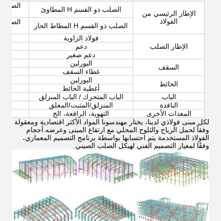
الصلب ذو القسم H المطاوئ
الإطار الرئيسي من
الفولاذ
الصلب ذو القسم H المطاط الحار
فولاذ الزاوية
الإطار الصلب
دعم
دعم صغير
البورلين
السقف
غطاء السقف
البورلين
الحائط
أغطية الحائط
الباب
الباب المتحرك / الباب المنزلق
النافذة
المنزلق/المثبت/المغلق
المعدات الأخرى
التهوية، الرافعة، الخ
لكل مبنى فولاذي لدينا، يختار مهندسونا المواد الأكثر اقتصادية ومعقولة
وفقاً لحمل الرياح والثلوج المحلي مع ارتفاع المبنى وعرضه.أحجام
الفولاذ المستخدمة يتم احتسابها بواسطة برنامج التصميم المعماري،
وفقًا لمعيار التصميم الفني لهيكل الصلب الصيني.